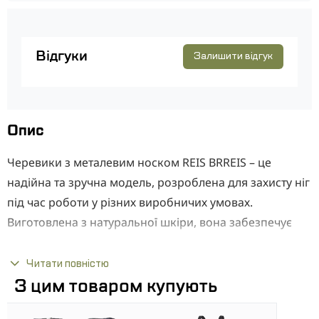
Відгуки
Залишити відгук
Опис
Черевики з металевим носком REIS BRREIS – це
надійна та зручна модель, розроблена для захисту ніг
під час роботи у різних виробничих умовах.
Виготовлена ​​з натуральної шкіри, вона забезпечує
міцність та довговічність, а завдяки текстильній
підкладці та анатомічній устілці гарантує комфорт при
Читати повністю
тривалому носінні. Підошва з ПУ (поліуретану) стійка
З цим товаром купують
до зносу та ковзання, забезпечуючи надійне