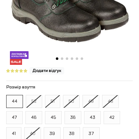
Додати відгук
Розмір взуття
44
52
51
50
49
48
47
46
45
36
43
42
41
40
39
38
37