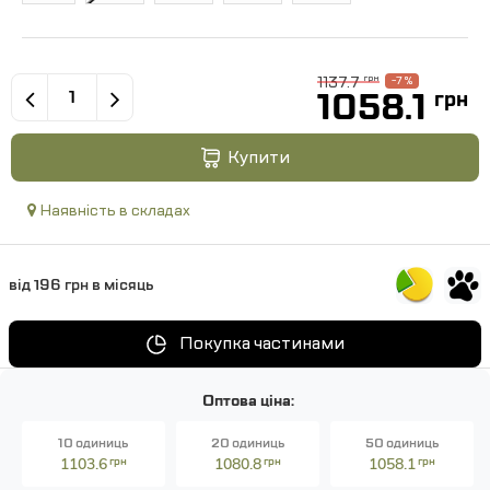
1137.7
грн
-7 %
1058.1
грн
Купити
Наявність в складах
від 196 грн в місяць
Покупка частинами
Оптова ціна:
10 одиниць
20 одиниць
50 одиниць
1103.6
грн
1080.8
грн
1058.1
грн