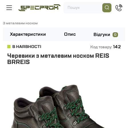
З металевим носком
Характеристики
Опис
Відгуки
0
142
В НАЯВНОСТІ
Код товару:
Черевики з металевим носком REIS
BRREIS