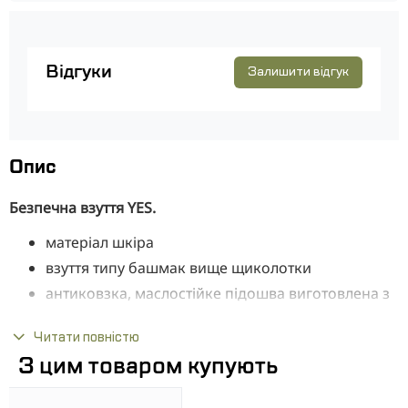
Відгуки
Залишити відгук
Опис
Безпечна взуття YES.
матеріал шкіра
взуття типу башмак вище щиколотки
антиковзка, маслостійке підошва виготовлена з
поліуретану подвійної щільності
Читати повністю
абсорбція ударів під п'ятою
З цим товаром купують
підкладка зроблена з матеріалу Камбрель,
вбирають піт