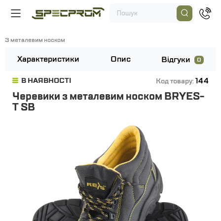
З металевим носком
Характеристики
Опис
Відгуки
0
144
В НАЯВНОСТІ
Код товару:
Черевики з металевим носком BRYES-
T SB