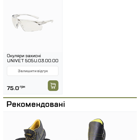
сталевий носок, стійкий до ударів з енергією 200
Дж і роздавлюванню до 15 кН
категорія SB E FO SRC
відповідає вимогам норм EN20345, EN20344
Окуляри захисні
UNIVET 505U.03.00.00
Залишити відгук
75.0
грн
Рекомендовані