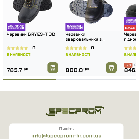
Черевики BRYES-T OB
Черевики
Череви
зварювальника з
піднос
металевим підноском
Standa
0
0
WORKER 222П 300°C
В НАЯВНОСТІ
В НАЯВНОСТІ
В НАЯВ
91
-7 %
785.7
грн
800.0
грн
846.
Пишіть
info@specprom-kr.com.ua