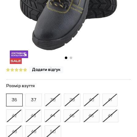
Додати відгук
Розмір взуття
36
37
38
39
40
41
42
43
44
45
46
47
48
49
50