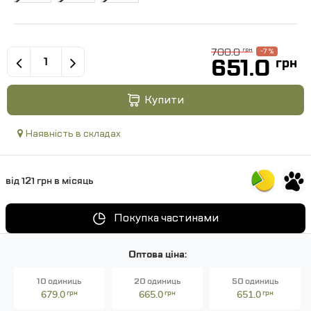
700.0
грн
-7 %
651.0
грн
Купити
Наявність в складах
від 121 грн в місяць
Покупка частинами
Оптова ціна:
10 одиниць
20 одиниць
50 одиниць
679.0
грн
665.0
грн
651.0
грн