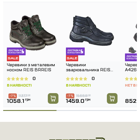
Черевики з металевим
Черевики
Череви
носком REIS BRREIS
зварювальника REIS
А4266
BRHOT
0
0
В НАЯВНОСТІ
В НАЯВНОСТІ
НЕТ В 
1137.7
грн
1568.8
грн
-7 %
-7 %
1058.1
грн
1459.0
грн
852.