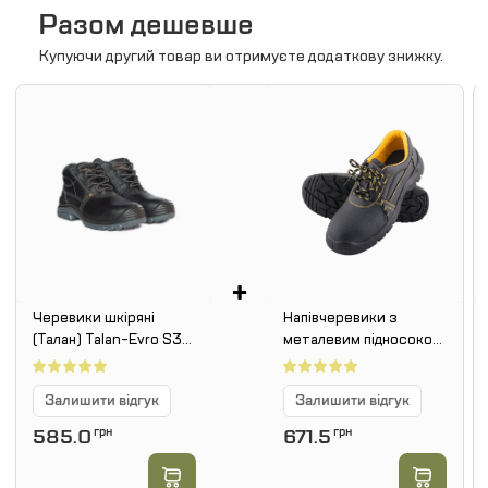
Разом дешевше
Купуючи другий товар ви отримуєте додаткову знижку.
+
Черевики шкіряні
Напівчеревики з
(Талан) Talan-Evro S3
металевим підносоком
SRC
REIS BRYES-P SB
Залишити відгук
Залишити відгук
585.0
грн
671.5
грн