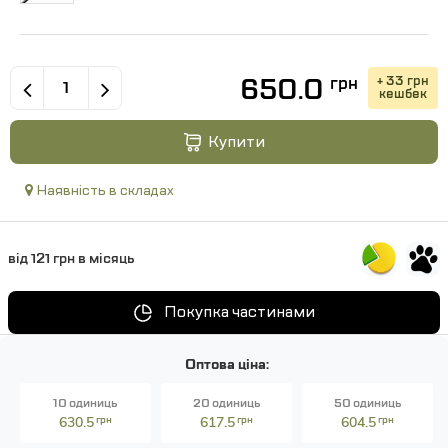
650.0
+ 33 грн
грн
кешбек
Купити
Наявність в складах
від 121 грн в місяць
Покупка частинами
Оптова ціна:
10 одиниць
20 одиниць
50 одиниць
630.5
грн
617.5
грн
604.5
грн