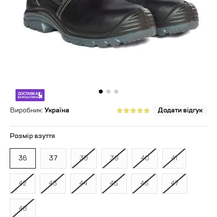
Виробник:
Україна
Додати відгук
Розмір взуття
36
37
38
39
40
41
42
43
44
45
46
47
48