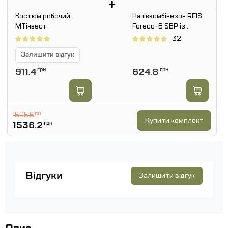
+
Костюм робочий
Напівкомбінезон REIS
МТінвест
Foreco-B SBP із
помаранчевими
32
вставками
Залишити відгук
911.4
грн
624.8
грн
1605.6
грн
Купити комплект
1536.2
грн
Відгуки
Залишити відгук