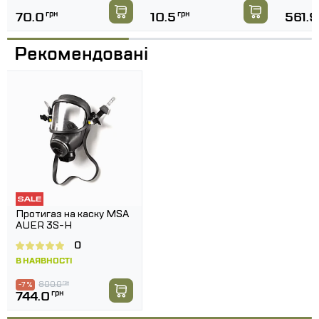
70.0
грн
10.5
грн
561.9
Рекомендовані
Протигаз на каску MSA
AUER 3S-H
0
В НАЯВНОСТІ
800.0
грн
-7 %
744.0
грн