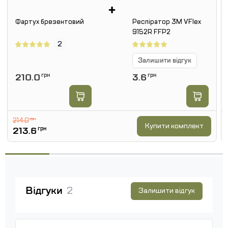
+
Фартух брезентовий
Респіратор 3М VFlex
9152R FFP2
2
Залишити відгук
210.0
грн
3.6
грн
214.0
грн
Купити комплект
213.6
грн
Відгуки
2
Залишити відгук