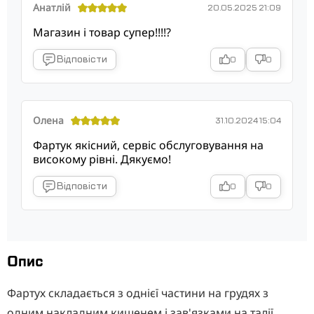
Анатлій
20.05.2025 21:09
Магазин і товар супер!!!!?
Відповісти
0
0
Олена
31.10.2024 15:04
Фартук якісний, сервіс обслуговування на
високому рівні. Дякуємо!
Відповісти
0
0
Опис
Фартух складається з однієї частини на грудях з
одним накладним кишенем і зав'язками на талії.