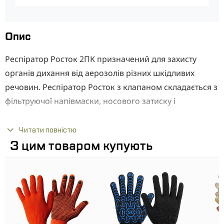
Опис
Респіратор Росток 2ПК призначений для захисту
органів дихання від аерозолів різних шкідливих
речовин. Респіратор Росток з клапаном складається з
фільтруючої напівмаски, носового затиску і
гумовотканинного оголовья. Додатково
забезпечений клапаном видиху.
Читати повністю
З цим товаром купують
Призначення: - для захисту органів дихання від
високодисперсних аерозолів (радіоактивні, дими і
тумани мінеральних і органічних речовин,
конденсати металів та їх оксиди, зварювальні дими та
ін.) Коефіцієнт захисту 12.
Галузь застосування: