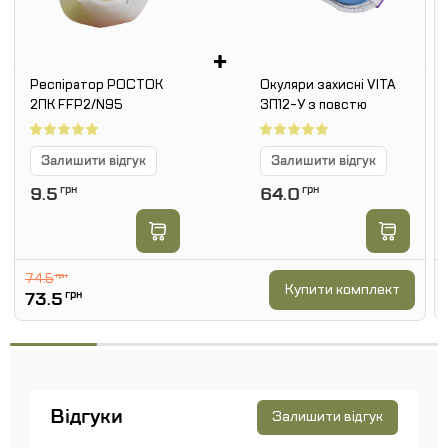
+
Респіратор РОСТОК
Окуляри захисні VITA
2ПК FFP2/N95
ЗП12-У з повстю
Залишити відгук
Залишити відгук
9.5
грн
64.0
грн
74.5
грн
Купити комплект
73.5
грн
Відгуки
Залишити відгук