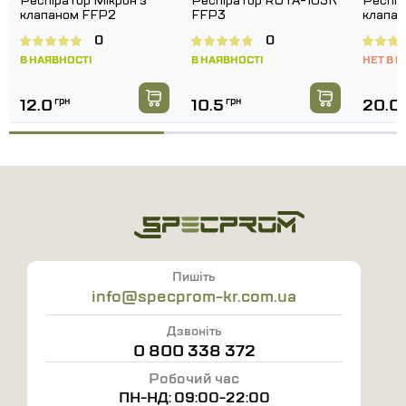
Респіратор Мікрон з
Респіратор RUTA-103K
Респір
клапаном FFP2
FFP3
клапа
0
0
В НАЯВНОСТІ
В НАЯВНОСТІ
НЕТ В 
12.0
грн
10.5
грн
20.0
Пишіть
info@specprom-kr.com.ua
Дзвоніть
0 800 338 372
Робочий час
ПН-НД: 09:00-22:00