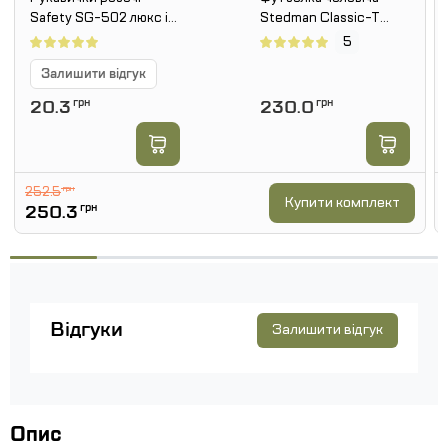
Safety SG-502 люкс із
Stedman Classic-T
ПВХ малюнком. Чорний
бавовна. Олива
5
Залишити відгук
20.3
грн
230.0
грн
252.5
грн
Купити комплект
250.3
грн
Відгуки
Залишити відгук
Опис