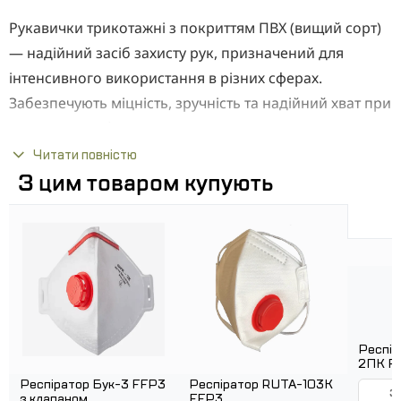
Рукавички трикотажні з покриттям ПВХ (вищий сорт)
— надійний засіб захисту рук, призначений для
інтенсивного використання в різних сферах.
Забезпечують міцність, зручність та надійний хват при
виконанні робочих завдань.
Читати повністю
ПЕРЕВАГИ:
З цим товаром купують
Підвищена зносостійкість та міцність
ПВХ покриття забезпечує надійне зчеплення з
поверхнями
Безшовна конструкція для комфорту при
тривалій роботі
Щільна в'язка захищає від механічних впливів
Бавовняний внутрішній шар приємний для
Респі
2ПК F
шкіри і вбирає вологу
Респіратор Бук-3 FFP3
Респіратор RUTA-103K
За
Еластична манжета з гумкою для надійної
з клапаном
FFP3