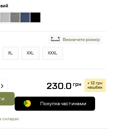
овий
Визначити розмір
XL
XXL
XXXL
+ 12 грн
230.0
грн
кешбек
ти
Покупка частинами
в складах