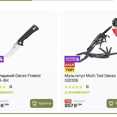
омендаціями щодо догляду на внутрішній стороні
ладаний Ganzo Firebird
Мультитул Multi Tool Ganzo
3-BK
G202B
0
0
ЯВНОСТІ
В НАЯВНОСТІ
20.0
грн
1030.0
грн
-7 %
Купити
.6
грн
957.9
грн