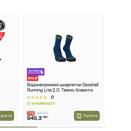
Водонепроникні шкарпетки Dexshell
Черевик
Running Lite 2.0. Темно-блакитні
Quest 4
0
В НАЯВНОСТІ
В НАЯВ
1016.4
грн
11890
-7 %
-7 %
Купити
Купити
945.3
грн
11057.7