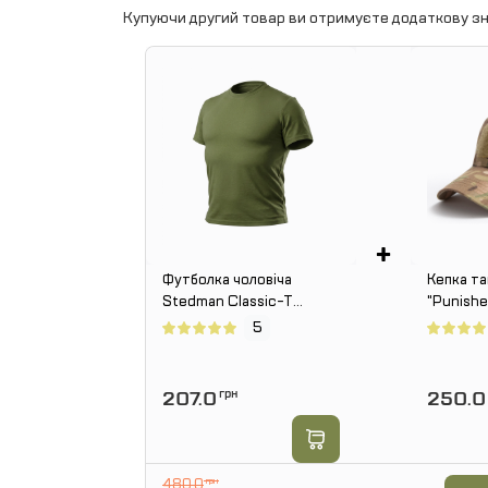
Купуючи другий товар ви отримуєте додаткову зн
+
Футболка чоловіча
Кепка т
Stedman Classic-T
"Punishe
бавовна. Олива
Multicam
5
207.0
грн
250.0
480.0
грн