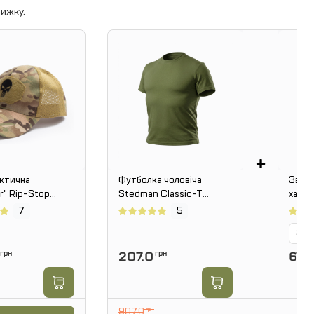
ижку.
+
актична
Футболка чоловіча
Зварю
r" Rip-Stop
Stedman Classic-T
хамел
 з сіткою
бавовна. Олива
СМ-
7
5
Зал
грн
207.0
грн
677
907.0
грн