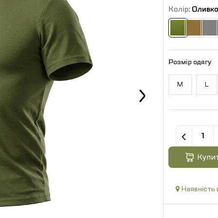
Колір
: Оливк
Розмір одягу
M
L
Купи
Наявність 