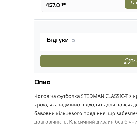
Куп
457.0
грн
Відгуки
5
Пок
Опис
Чоловіча футболка STEDMAN CLASSIC-T з к
крою, яка відмінно підходить для повсякде
бавовни кільцевого прядіння, що забезпе
довговічність. Класичний дизайн без бічни
практичним вибором для щоденного вико