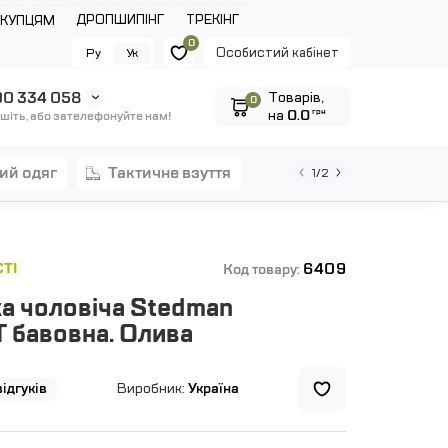
ДРОПШИПІНГ
ТРЕКІНГ
ОКУПЦЯМ
0
Особистий кабінет
Ру
Ук
0 334 058
Tоварів,
0
на
0.0
грн
шіть, або зателефонуйте нам!
ний одяг
тактичне взуття
1/2
6409
ТІ
Код товару:
а чоловіча Stedman
T бавовна. Олива
відгуків
Виробник:
Україна