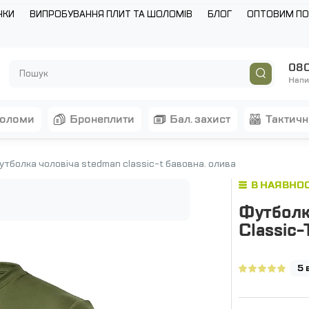
НКИ
ВИПРОБУВАННЯ ПЛИТ ТА ШОЛОМІВ
БЛОГ
ОПТОВИМ П
080
Напи
шоломи
бронеплити
бал. захист
тактич
утболка чоловіча stedman classic-t бавовна. олива
В НАЯВНОС
Футболк
Classic-
5 