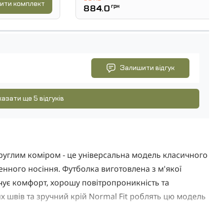
ити комплект
884.0
грн
Залишити відгук
азати ще 5 відгуків
руглим коміром - це універсальна модель класичного
нного носіння. Футболка виготовлена ​​з м'якої
чує комфорт, хорошу повітропроникність та
х швів та зручний крій Normal Fit роблять цю модель
ристання.