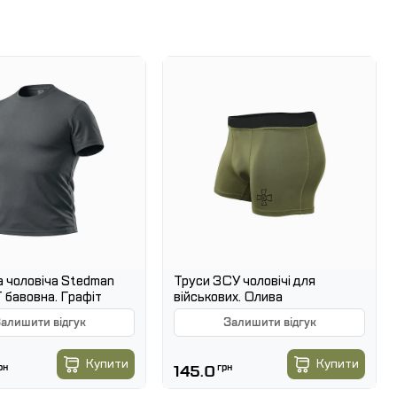
и кільцевого прядіння
гарною повітропроникністю
ртної посадки
ткової зручності
леча підвищує міцність виробу
ого носіння
 чоловіча Stedman
Труси ЗСУ чоловічі для
міром
T бавовна. Графіт
військових. Олива
прядіння (одинарний джерсі)
алишити відгук
Залишити відгук
Купити
Купити
рн
145.0
грн