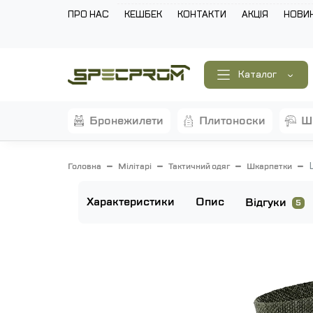
ПРО НАС
КЕШБЕК
КОНТАКТИ
АКЦІЯ
НОВИ
Каталог
бронежилети
плитоноски
Головна
Мілітарі
Тактичний одяг
Шкарпетки
Характеристики
Опис
Відгуки
5