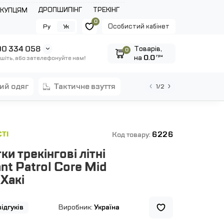
ДРОПШИПІНГ
ТРЕКІНГ
ОКУПЦЯМ
0
Особистий кабінет
Ру
Ук
0 334 058
Tоварів,
0
на
0.0
грн
шіть, або зателефонуйте нам!
ний одяг
тактичне взуття
1/2
6226
ТІ
Код товару:
и трекінгові літні
t Patrol Core Mid
Хакі
відгуків
Виробник:
Україна