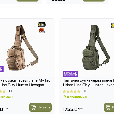
и поєднанню бавовни та синтетичних волокон.
без втрати форми
 та повсякденним взуттям
 та високій активності
ї у теплий період – служба, патрулювання,
я.
на сумка через плече M-Tac
Тактична сумка через плече
Line City Hunter Hexagon.
Urban Line City Hunter Hexag
Олива
0
0
ЯВНОСТІ
В НАЯВНОСТІ
Купити
.0
грн
1755.0
грн