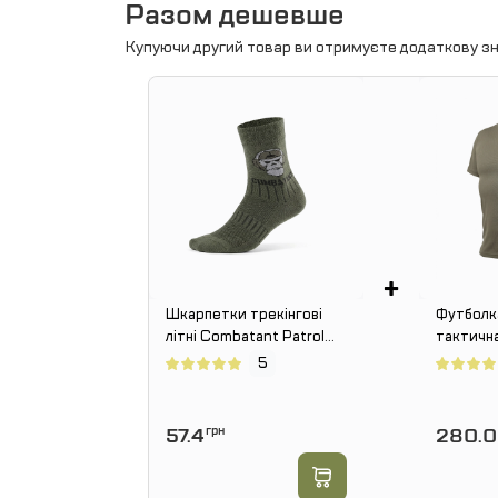
Разом дешевше
Купуючи другий товар ви отримуєте додаткову зн
+
Шкарпетки трекінгові
Футбол
літні Combatant Patrol
тактична
Core Mid Summer. Хакі
5
57.4
грн
280.0