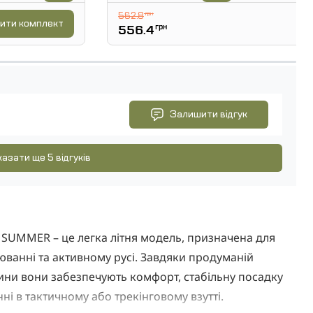
562.8
грн
ити комплект
556.4
грн
Залишити відгук
азати ще 5 відгуків
UMMER – це легка літня модель, призначена для
юванні та активному русі. Завдяки продуманій
нини вони забезпечують комфорт, стабільну посадку
ні в тактичному або трекінговому взутті.