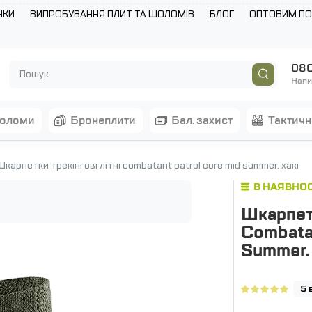
НКИ
ВИПРОБУВАННЯ ПЛИТ ТА ШОЛОМІВ
БЛОГ
ОПТОВИМ П
080
Напи
шоломи
бронеплити
бал. захист
тактич
Шкарпетки трекінгові літні combatant patrol core mid summer. хакі
В НАЯВНОС
Шкарпетк
Combatan
Summer. 
5 