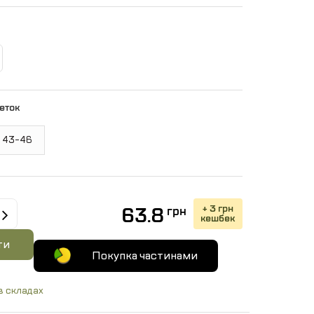
еток
43-46
+ 3 грн
63.8
грн
кешбек
ти
Покупка частинами
в складах