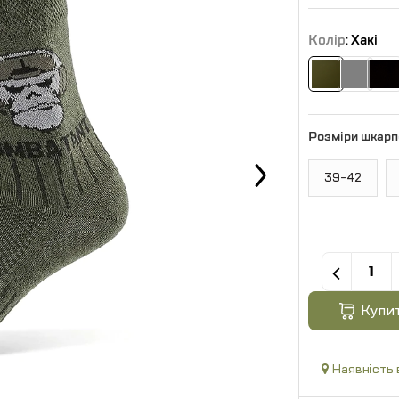
Колір
: Хакі
Розміри шкарп
39-42
Купи
Наявність 