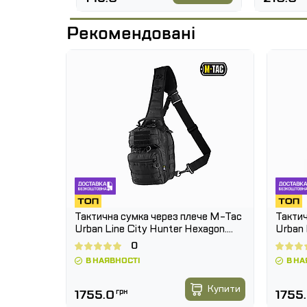
Ефективне відведення вологи завдяк
Рекомендовані
Стійкість до багаторазового прання 
Сумісність з тактичним, трекінговим
Комфорт навіть при тривалому носінні
Призначення:
Розроблені для щоденної експлуатаці
тренування, міські та польові завданн
 2166.
Тактична сумка через плече M-Tac
Тактич
Urban Line City Hunter Hexagon.
Urban 
Чорний
Койот
0
В НАЯВНОСТІ
В НА
кінчився
Купити
1755.0
грн
1755