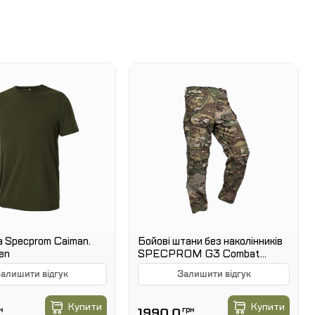
тропроникності, зносостійкості та надійної фіксації
для носіння з берцями та тактичним взуттям
я теплої погоди
швидкого зносу.
ретискання.
 Specprom Caiman.
Бойові штани без наколінників
еншує ковзання всередині взуття
en
SPECPROM G3 Combat
Pants. Мультикам
 додаткова стабілізація під час руху
алишити відгук
Залишити відгук
Купити
Купити
н
1990.0
грн