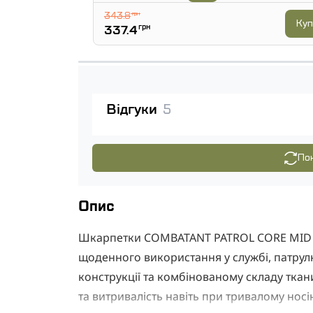
343.8
грн
Куп
337.4
грн
Відгуки
5
Пок
Опис
Шкарпетки COMBATANT PATROL CORE MID S
щоденного використання у службі, патрул
конструкції та комбінованому складу тка
та витривалість навіть при тривалому носін