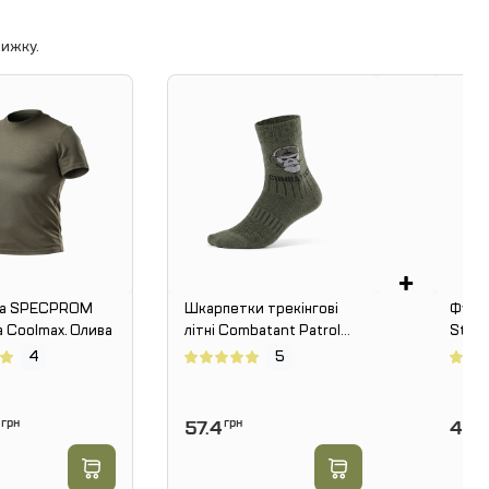
ижку.
+
ка SPECPROM
Шкарпетки трекінгові
Футб
 Coolmax. Олива
літні Combatant Patrol
Strik
Core Mid Summer. Хакі
4
5
грн
57.4
грн
499