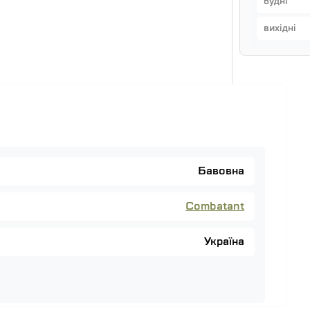
будні
вихідні
Бавовна
Combatant
Україна