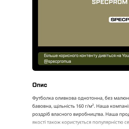
Більше корисного контенту дивіться на You
@specpromua
Опис
Футболка оливкова однотонна, без малюнк
бавовна, щільність 160 г/м². Наша компан
роздріб власного виробництва. Наша про
якості також користується популярністю с