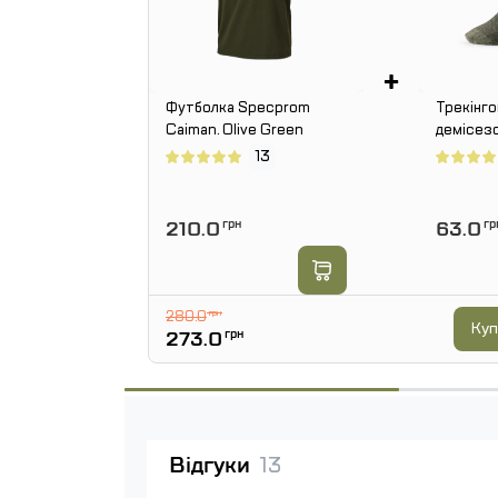
+
Футболка Specprom
Трекінго
Caiman. Olive Green
демісез
Dimartem
13
210.0
грн
63.0
гр
280.0
грн
Куп
273.0
грн
Відгуки
13