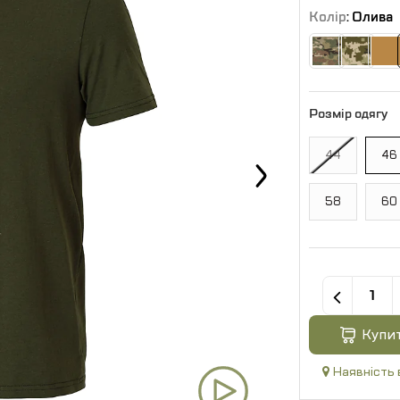
Колір
: Олива
Розмір одягу
44
46
58
60
Купи
Наявність 