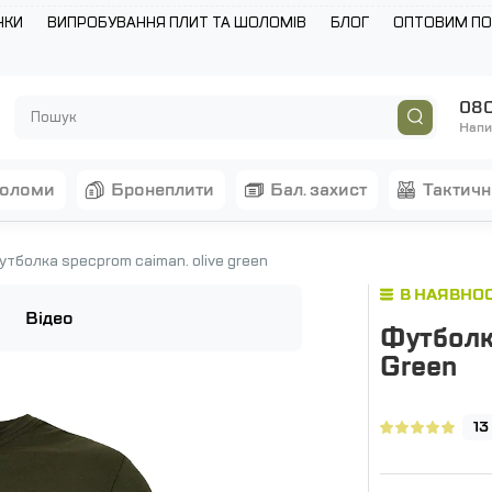
НКИ
ВИПРОБУВАННЯ ПЛИТ ТА ШОЛОМІВ
БЛОГ
ОПТОВИМ П
080
Напи
шоломи
бронеплити
бал. захист
тактич
тболка specprom caiman. olive green
В НАЯВНОС
Відео
Футболк
Green
13