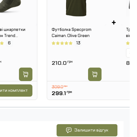
+
ві шкарпетки
Футболка Specprom
Труси
он Trend
Caiman. Olive Green
війсь
, Олива
Чорн
6
13
Зал
н
210.0
грн
89.1
309.0
грн
ити комплект
299.1
грн
Залишити відгук