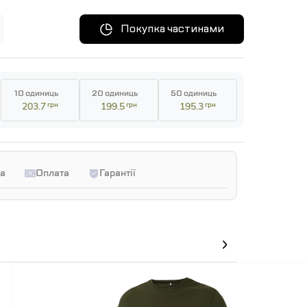
Покупка частинами
10 одиниць
20 одиниць
50 одиниць
203.7
грн
199.5
грн
195.3
грн
а
Оплата
Гарантії