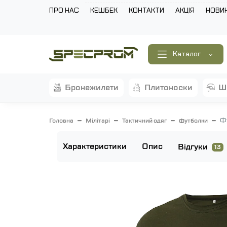
ПРО НАС
КЕШБЕК
КОНТАКТИ
АКЦІЯ
НОВИ
Каталог
бронежилети
плитоноски
Фу
Головна
Мілітарі
Тактичний одяг
Футболки
Характеристики
Опис
Відгуки
13