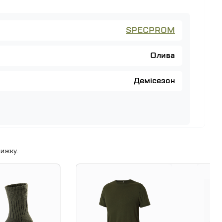
SPECPROM
Олива
Демісезон
ижку.