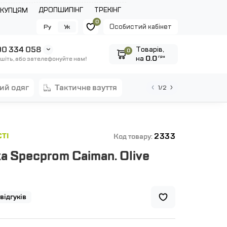
ДРОПШИПІНГ
ТРЕКІНГ
ОКУПЦЯМ
0
Особистий кабінет
Ру
Ук
0 334 058
Tоварів,
0
на
0.0
грн
шіть, або зателефонуйте нам!
ний одяг
тактичне взуття
1/2
2333
ТІ
Код товару:
а Specprom Caiman. Olive
 відгуків