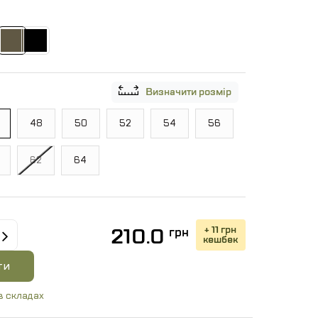
Визначити розмір
48
50
52
54
56
62
64
+ 11 грн
210.0
грн
кешбек
ти
в складах