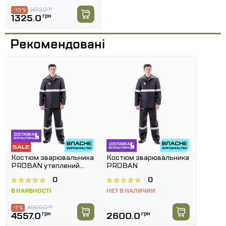
1472.2
грн
-10 %
1325.0
грн
Рекомендовані
Костюм зварювальника
Костюм зварювальника
PROBAN утеплений
PROBAN
(ПРОБАН®)
0
0
В НАЯВНОСТІ
НЕТ В НАЛИЧИИ
4900.0
грн
-7 %
4557.0
грн
2600.0
грн