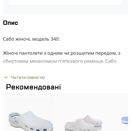
Опис
Сабо жіночі, модель 340:
Жіночі пантолети з одним чи розшитим передом, з
обертовим механізмом п'яткового ремінця. Сабо
виготовлені з натуральної шкіри, з підошвою з ПВХ.
Читати повністю
Переваги:
Рекомендовані
Верх виготовлений з натуральної шкіри
Перфорація на верхній частині сабо забезпечує
обмін повітря на стопі
Протизоскользяючий протектор, щоб запобігти
падінню