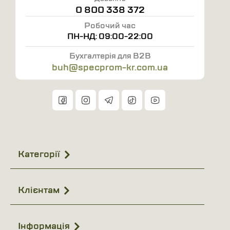
Матеріал підошви: ПВХ
0 800 338 372
Метод кріплення: Литтєвий
Робочий час
Виробник: ТОВ "Вишневська Взуттєва Фабрика"
ПН-НД: 09:00-22:00
Країна виробництва: Україна
Бухгалтерія для B2B
Колір: Білий, Бірюзовий
buh@specprom-kr.com.ua
Категорії
Клієнтам
Інформація