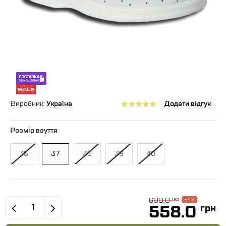
Виробник:
Україна
Додати відгук
Розмір взуття
36
37
38
39
40
600.0
грн
-7 %
558.0
грн