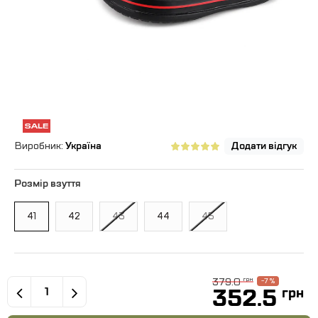
Виробник:
Україна
Додати відгук
Розмір взуття
41
42
43
44
45
379.0
грн
-7 %
352.5
грн