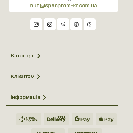
buh@specprom-kr.com.ua
Вироби, що належать до 1 класу балістичного захисту,
виготовляються відповідно до чинних стандартів
безпеки. Вони здатні зупиняти пістолетні кулі певних
калібрів, а також ефективно поглинати енергію удару від
уламків. Це робить їх придатними для щоденного
використання у службових умовах.
Категорії
Сучасні матеріали, такі як арамідні волокна та
поліетилен високої щільності, дозволяють досягти
Клієнтам
оптимального балансу між захистом і вагою виробу.
Переваги балістичного захисту 1 класу
Інформація
захист від пістолетних боєприпасів і уламків;
мала вага та висока мобільність;
зручність під час тривалого носіння;
сумісність з різними видами спорядження;