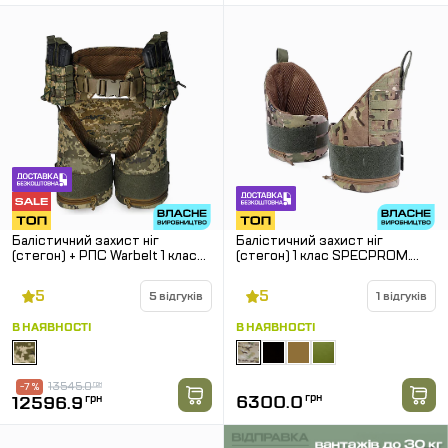
Балістичний захист ніг
Балістичний захист ніг
(стегон) + РПС Warbelt 1 клас
(стегон) 1 клас SPECPROM.
SPECPROM. Піксель. Розмір: L
Мультикам
5
5
5 відгуків
1 відгуків
В НАЯВНОСТІ
В НАЯВНОСТІ
13545.0
грн
-7 %
6300.0
грн
12596.9
грн