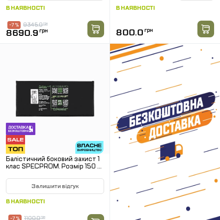
В НАЯВНОСТІ
В НАЯВНОСТІ
9345.0
грн
-7 %
800.0
грн
8690.9
грн
Балістичний боковий захист 1
клас SPECPROM. Розмір 150 на
350 мм
Залишити відгук
В НАЯВНОСТІ
1100.0
грн
-7 %