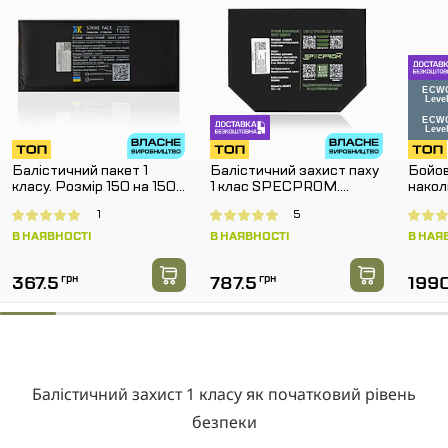
Балістичний пакет 1
Балістичний захист паху
Бойов
класу. Розмір 150 на 150
1 клас SPECPROM.
нако
мм.
Розмір 160 на 200 мм
G3 Co
1
5
Муль
В НАЯВНОСТІ
В НАЯВНОСТІ
В НАЯ
367.5
грн
787.5
грн
199
Балістичний захист 1 класу як початковий рівень
безпеки