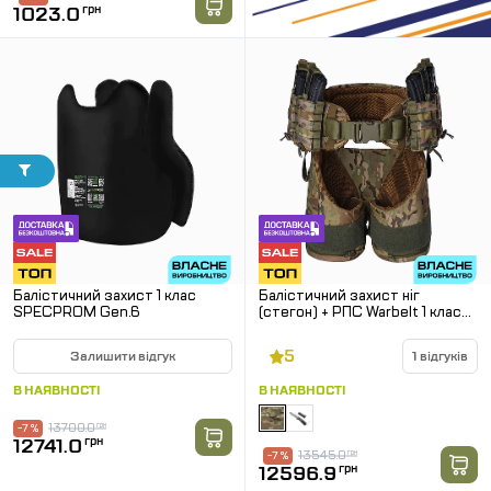
1023.0
грн
Балістичний захист 1 клас
Балістичний захист ніг
SPECPROM Gen.6
(стегон) + РПС Warbelt 1 клас
SPECPROM. Мультикам.
Розмір: L
5
Залишити відгук
1 відгуків
В НАЯВНОСТІ
В НАЯВНОСТІ
13700.0
грн
-7 %
12741.0
грн
13545.0
грн
-7 %
12596.9
грн