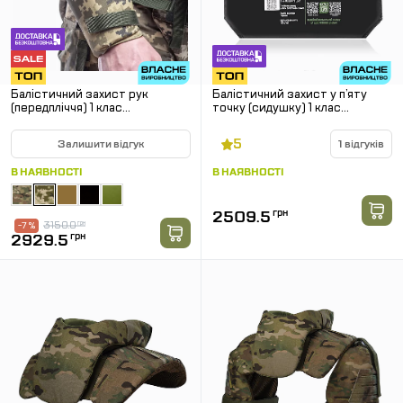
Балістичний захист рук
Балістичний захист у п’яту
(передпліччя) 1 клас
точку (сидушку) 1 клас
SPECPROM. Піксель
SPECPROM
5
Залишити відгук
1 відгуків
В НАЯВНОСТІ
В НАЯВНОСТІ
2509.5
грн
3150.0
грн
-7 %
2929.5
грн