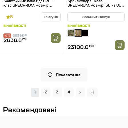
Балістичний пакет для РПС 1
Бронековдра 1 клас
клас SPECPROM. Розмір L
SPECPROM. Розмір 160 на 80
см. Піксель
5
1 відгуків
Залишити відгук
В НАЯВНОСТІ
В НАЯВНОСТІ
2835.0
грн
-7 %
2636.6
грн
23100.0
грн
Показати ще
1
2
3
4
>
>|
Рекомендовані