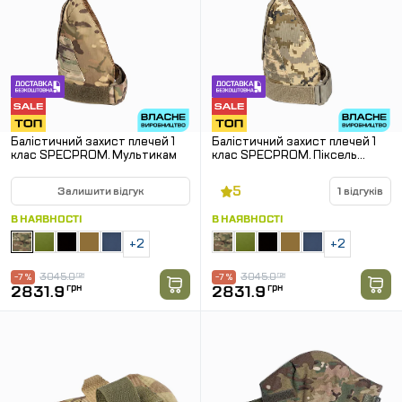
Балістичний захист плечей 1
Балістичний захист плечей 1
клас SPECPROM. Мультикам
клас SPECPROM. Піксель
ММ14
5
Залишити відгук
1 відгуків
В НАЯВНОСТІ
В НАЯВНОСТІ
+2
+2
3045.0
грн
3045.0
грн
-7 %
-7 %
2831.9
грн
2831.9
грн