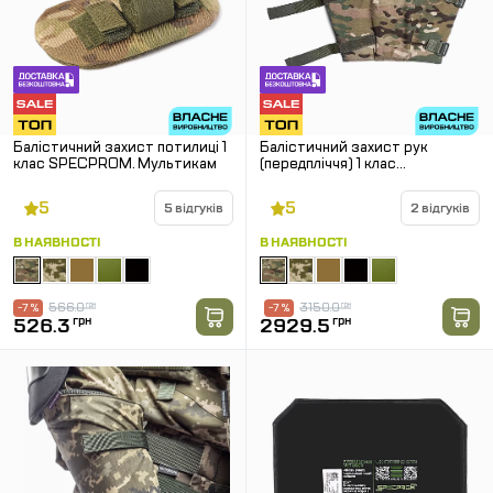
Балістичний захист потилиці 1
Балістичний захист рук
клас SPECPROM. Мультикам
(передпліччя) 1 клас
SPECPROM. Мультикам
5
5
5 відгуків
2 відгуків
В НАЯВНОСТІ
В НАЯВНОСТІ
566.0
грн
3150.0
грн
-7 %
-7 %
526.3
грн
2929.5
грн