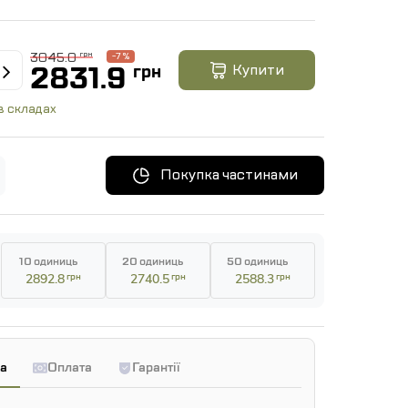
3045.0
грн
-7 %
2831.9
грн
Купити
в складах
Покупка частинами
10 одиниць
20 одиниць
50 одиниць
2892.8
грн
2740.5
грн
2588.3
грн
а
Оплата
Гарантії