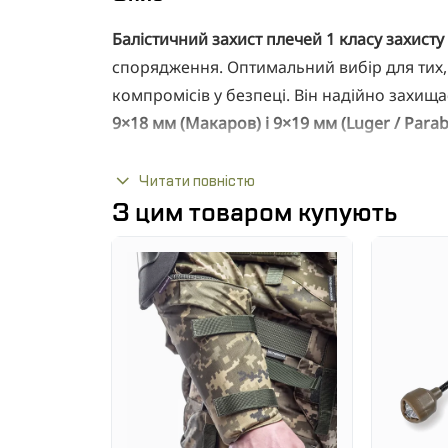
Балістичний захист плечей 1 класу захисту
спорядження. Оптимальний вибір для тих, 
компромісів у безпеці. Він надійно захища
9×18 мм (Макаров) і 9×19 мм (Luger / Parab
Завдяки використанню
СВМПЕ (сверхвисо
Читати повністю
пакет ефективно поглинає енергію удару 
З цим товаром купують
Високоякісні Матеріали:
Виготовлений із НВМПЕ в чохлі з Cordura 
сіткою для максимального комфорту та п
Технічні характеристики:
Клас захисту:
1 (ДСТУ 8782:2018)
Захист від:
9×18 мм (ПМ), 9×19 мм (Lug
Матеріал:
СВМПЕ (сверхвисокомолеку