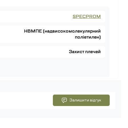
SPECPROM
НВМПЕ (надвисокомолекулярний
поліетилен)
Захист плечей
Залишити відгук