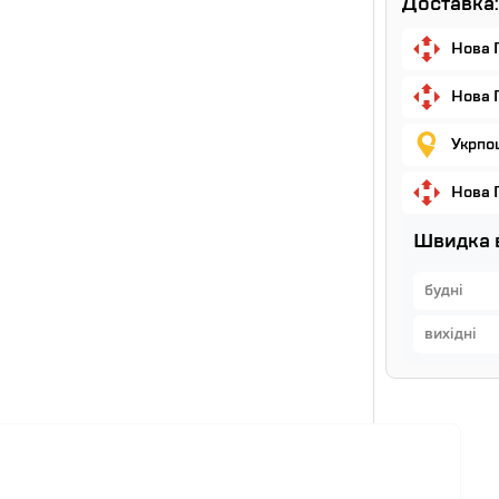
Доставка:
Нова 
Нова 
Укрпош
Нова 
Швидка 
будні
вихідні