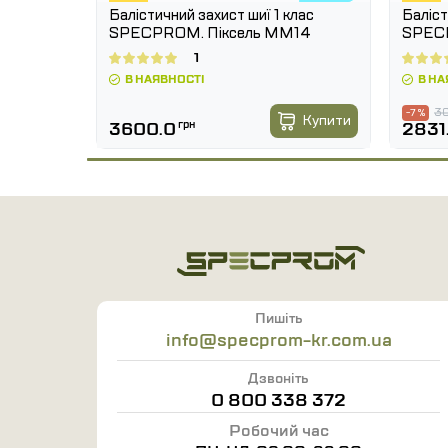
armor
Балістичний захист шиї 1 клас
Баліст
с
SPECPROM. Піксель ММ14
SPECP
1
В НАЯВНОСТІ
В НА
30
-7 %
Купити
Купити
3600.0
грн
2831
Пишіть
info@specprom-kr.com.ua
Дзвоніть
0 800 338 372
Робочий час