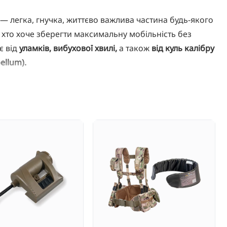
— легка, гнучка, життєво важлива частина будь-якого
хто хоче зберегти максимальну мобільність без
є від
уламків, вибухової хвилі,
а також
від куль калібру
ellum).
комолекулярного поліетилену)
у кількості
25 шарів
,
та знижує ризик травм за перепоною.
500D з антиінфрочервоним покриттям (NIR) і 3D
ровітрювання.
er), уламки, вибухова хвиля
лярний поліетилен)