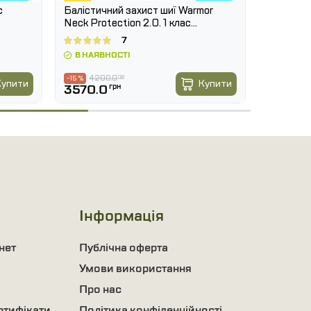
с
Балістичний захист шиї Warmor
Балістич
Neck Protection 2.0. 1 клас
Neck Prot
SPECPROM. Мультикам
SPECPR
7
В НАЯВНОСТІ
В НАЯВ
4200.0
грн
-15 %
Купити
Купити
3570.0
грн
5565.
Інформація
нет
Публічна оферта
Умови використання
Про нас
ртифікати
Політика конфіденційності