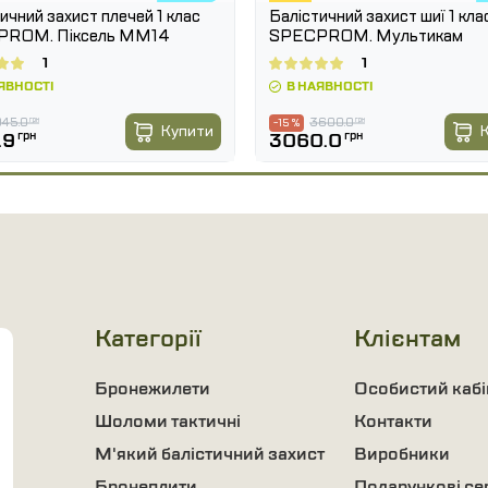
ичний захист плечей 1 клас
Балістичний захист шиї 1 кла
ROM. Піксель ММ14
SPECPROM. Мультикам
1
1
ЯВНОСТІ
В НАЯВНОСТІ
45.0
грн
3600.0
грн
-15 %
Купити
.9
грн
3060.0
грн
Категорії
Клієнтам
Бронежилети
Особистий кабі
Шоломи тактичні
Контакти
М'який балістичний захист
Виробники
Бронеплити
Подарункові се