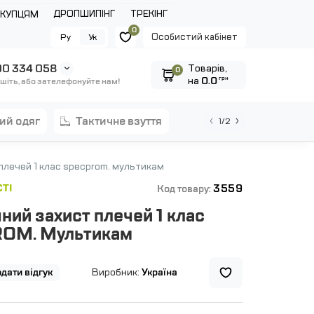
ДРОПШИПІНГ
ТРЕКІНГ
ОКУПЦЯМ
0
Особистий кабінет
Ру
Ук
0 334 058
Tоварів,
0
на
0.0
грн
шіть, або зателефонуйте нам!
ний одяг
тактичне взуття
1/2
плечей 1 клас specprom. мультикам
3559
ТІ
Код товару:
ний захист плечей 1 клас
OM. Мультикам
дати відгук
Виробник:
Україна