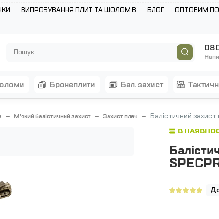
НКИ
ВИПРОБУВАННЯ ПЛИТ ТА ШОЛОМІВ
БЛОГ
ОПТОВИМ П
080
Напи
шоломи
бронеплити
бал. захист
тактич
Балістичний захист 
а
М'який балістичний захист
Захист плеч
В НАЯВНОС
Балістич
SPECPR
До