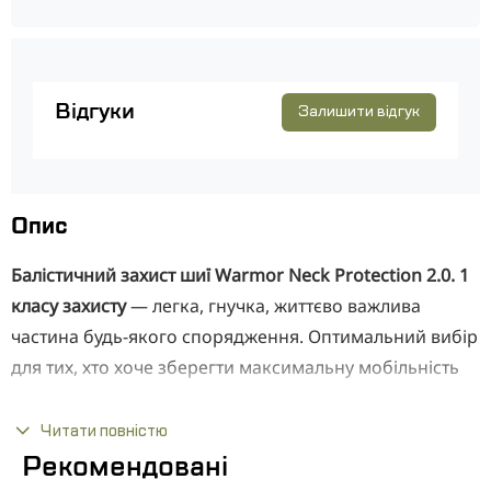
Відгуки
Залишити відгук
Опис
Балістичний захист шиї Warmor Neck Protection 2.0. 1
класу захисту
— легка, гнучка, життєво важлива
частина будь-якого спорядження. Оптимальний вибір
для тих, хто хоче зберегти максимальну мобільність
без компромісів у безпеці. Він надійно захищає від
уламків, вибухової хвилі,
а також
від куль калібру 9×18
Читати повністю
мм (Макаров) і 9×19 мм (Luger / Parabellum).
Рекомендовані