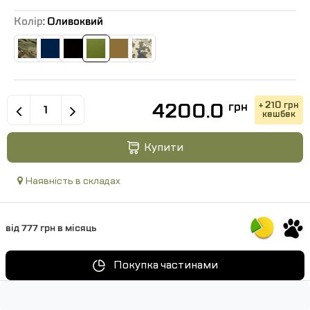
Колір
: Оливоквий
4200.0
+ 210 грн
грн
кешбек
Купити
Наявність в складах
від 777 грн в місяць
Покупка частинами