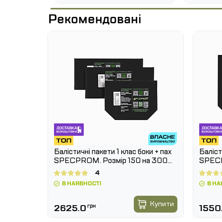
Рекомендовані
Ці пакети використовуються по всьому сві
сталевим плитам. Не нехтуйте б
ал
істичним
найпотрібніший момент.
Max.
Балістичні пакети 1 клас боки + пах
Баліст
SPECPROM. Розмір 150 на 300
SPECP
мм
мм
4
В НАЯВНОСТІ
В НА
Купити
Купити
2625.0
грн
1550