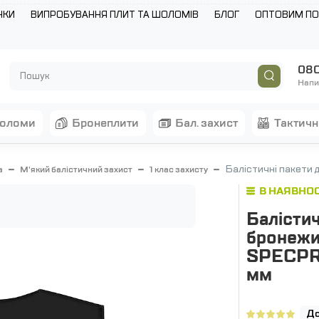
НКИ
ВИПРОБУВАННЯ ПЛИТ ТА ШОЛОМІВ
БЛОГ
ОПТОВИМ П
080
Напи
шоломи
бронеплити
бал. захист
тактич
Балістичні пакети 
а
М'який балістичний захист
1 клас захисту
В НАЯВНОС
Балістич
бронежил
SPECPRO
мм
До