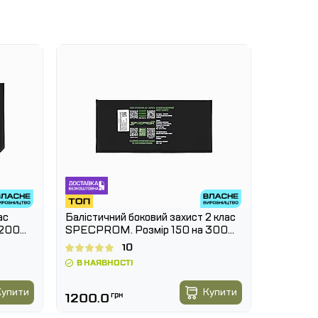
ас
Балістичний боковий захист 2 клас
Плитонос
 200
SPECPROM. Розмір 150 на 300
Мультика
мм
10
В НАЯВНОСТІ
В НАЯВ
7490
-7 %
Купити
Купити
1200.0
грн
6965.7