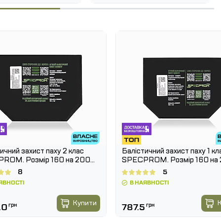
ту як ефективна альтернатива важким керамічним і
 захистом — він не заважає рухатися
та рятує в
ичний захист паху 2 клас
Балістичний захист паху 1 кл
ROM. Розмір 160 на 200
SPECPROM. Розмір 160 на
мм
8
5
ЯВНОСТІ
В НАЯВНОСТІ
Купити
.0
грн
787.5
грн