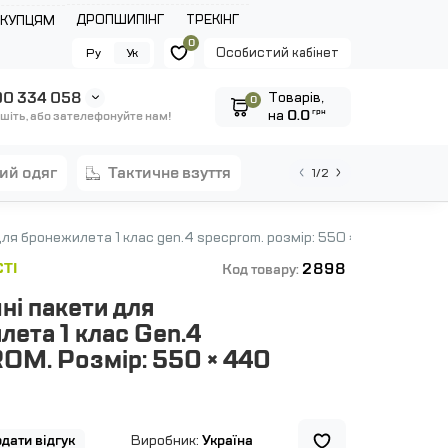
ДРОПШИПІНГ
ТРЕКІНГ
ОКУПЦЯМ
0
Особистий кабінет
Ру
Ук
0 334 058
Tоварів,
0
на
0.0
грн
шіть, або зателефонуйте нам!
ний одяг
тактичне взуття
1/2
для бронежилета 1 клас gen.4 specprom. розмір: 550 × 440 мм
2898
ТІ
Код товару:
ні пакети для
ета 1 клас Gen.4
M. Розмір: 550 × 440
дати відгук
Виробник:
Україна