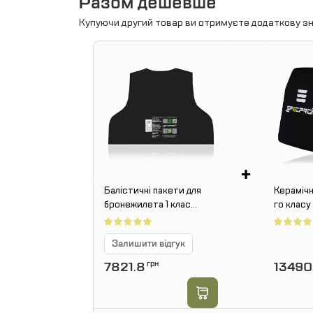
Разом дешевше
Купуючи другий товар ви отримуєте додаткову зн
+
Балістичні пакети для
Керамічн
бронежилета 1 клас
го клас
Gen.4 SPECPROM.
Вага 2,8к
Розмір: 550 × 440 мм
30 см. К
Залишити відгук
7821.8
грн
13490