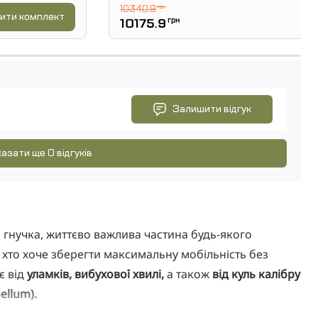
10340.9
грн
ити комплект
10175.9
грн
Залишити відгук
азати ще 0 відгуків
 гнучка, життєво важлива частина будь-якого
хто хоче зберегти максимальну мобільність без
є від
уламків, вибухової хвилі,
а також
від куль калібру
ellum).