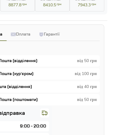
8877.8
грн
8410.5
грн
7943.3
грн
а
Оплата
Гарантії
Пошта (відділення)
від 50 грн
Пошта (кур'єром)
від 100 грн
та (відділення)
від 40 грн
Пошта (поштомати)
від 50 грн
відправка
9:00 - 20:00