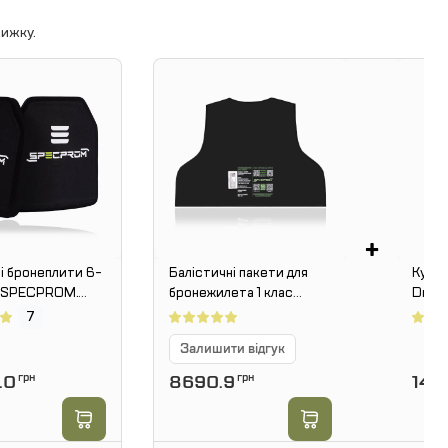
ижку.
+
і бронеплити 6-
Балістичні пакети для
Куртк
у SPECPROM.
бронежилета 1 клас
Drago
г. Розмір 25 на
Gen.4 SPECPROM.
підкл
7
омплект - 2 шт
Розмір: 550 × 440 мм
Залишити відгук
.0
грн
8690.9
грн
148