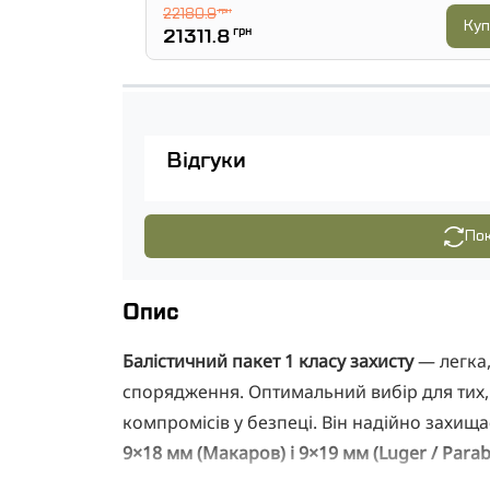
22180.9
грн
Куп
21311.8
грн
Відгуки
Пок
Опис
Балістичний пакет 1 класу захисту
— легка,
спорядження. Оптимальний вибір для тих, 
компромісів у безпеці. Він надійно захища
9×18 мм (Макаров) і 9×19 мм (Luger / Parab