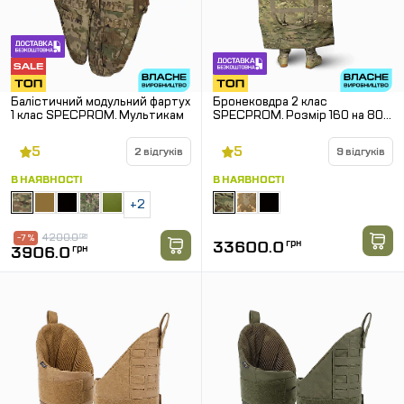
Балістичний модульний фартух
Бронековдра 2 клас
1 клас SPECPROM. Мультикам
SPECPROM. Розмір 160 на 80
см. Мультикам
5
5
2 відгуків
9 відгуків
В НАЯВНОСТІ
В НАЯВНОСТІ
+2
4200.0
грн
-7 %
33600.0
грн
3906.0
грн