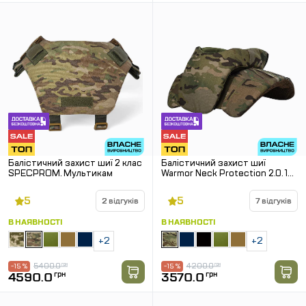
Балістичний захист шиї 2 клас
Балістичний захист шиї
SPECPROM. Мультикам
Warmor Neck Protection 2.0. 1
клас SPECPROM. Мультикам
5
5
2 відгуків
7 відгуків
В НАЯВНОСТІ
В НАЯВНОСТІ
+2
+2
5400.0
грн
4200.0
грн
-15 %
-15 %
4590.0
грн
3570.0
грн