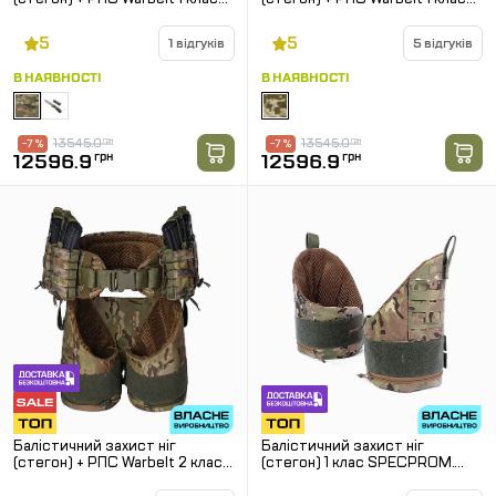
SPECPROM. Мультикам.
SPECPROM. Піксель. Розмір: L
Розмір: L
5
5
1 відгуків
5 відгуків
В НАЯВНОСТІ
В НАЯВНОСТІ
13545.0
грн
13545.0
грн
-7 %
-7 %
12596.9
грн
12596.9
грн
Балістичний захист ніг
Балістичний захист ніг
(стегон) + РПС Warbelt 2 клас
(стегон) 1 клас SPECPROM.
SPECPROM. Мультикам.
Мультикам