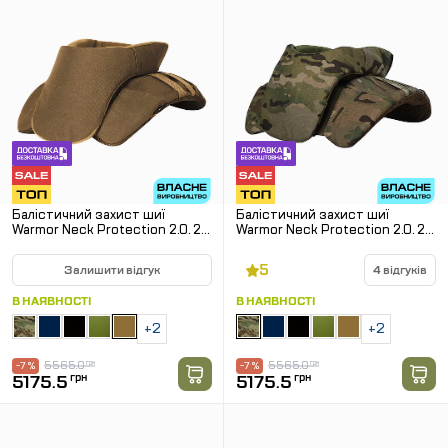
Балістичний захист шиї
Балістичний захист шиї
Warmor Neck Protection 2.0. 2
Warmor Neck Protection 2.0. 2
клас SPECPROM. Койот
клас SPECPROM. Мультикам
5
Залишити відгук
4 відгуків
В НАЯВНОСТІ
В НАЯВНОСТІ
+2
+2
5565.0
грн
5565.0
грн
-7 %
-7 %
5175.5
грн
5175.5
грн