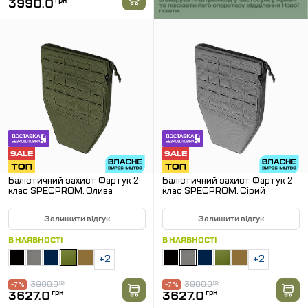
3990.0
грн
Балістичний захист Фартук 2
Балістичний захист Фартук 2
клас SPECPROM. Олива
клас SPECPROM. Сірий
Залишити відгук
Залишити відгук
В НАЯВНОСТІ
В НАЯВНОСТІ
+2
+2
3900.0
грн
3900.0
грн
-7 %
-7 %
3627.0
грн
3627.0
грн