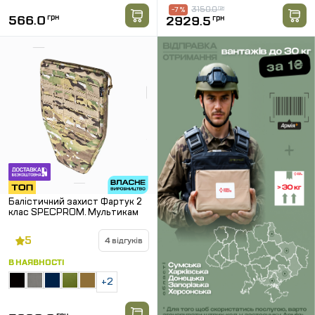
3150.0
грн
-7 %
566.0
грн
2929.5
грн
Балістичний захист Фартук 2
клас SPECPROM. Мультикам
5
4 відгуків
В НАЯВНОСТІ
+2