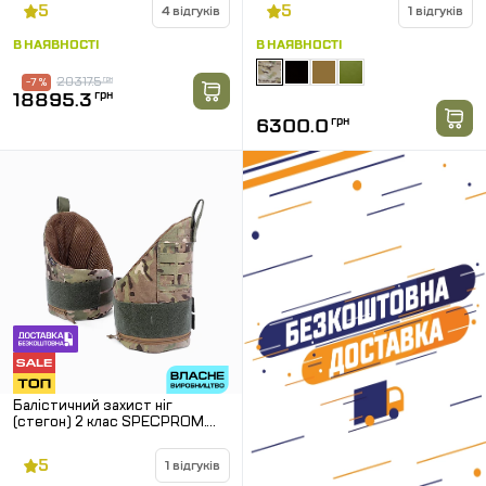
Розмір: L
5
5
4 відгуків
1 відгуків
В НАЯВНОСТІ
В НАЯВНОСТІ
20317.5
грн
-7 %
18895.3
грн
6300.0
грн
Балістичний захист ніг
(стегон) 2 клас SPECPROM.
Мультикам
5
1 відгуків