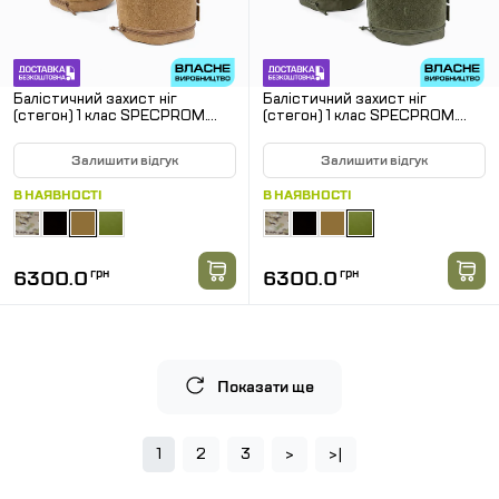
Балістичний захист ніг
Балістичний захист ніг
(стегон) 1 клас SPECPROM.
(стегон) 1 клас SPECPROM.
Койот
Олива
Залишити відгук
Залишити відгук
В НАЯВНОСТІ
В НАЯВНОСТІ
6300.0
грн
6300.0
грн
Показати ще
1
2
3
>
>|