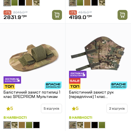
3045.0
грн
4515.0
грн
-7 %
-7 %
2831.9
грн
4199.0
грн
Балістичний захист потилиці 1
Балістичний захист рук
клас SPECPROM. Мультикам
(передпліччя) 1 клас
SPECPROM. Мультикам
5
5
5 відгуків
2 відгуків
В НАЯВНОСТІ
В НАЯВНОСТІ