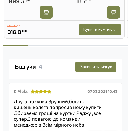
899.3
грн
16.7
грн
917.9
грн
Купити комплект
916.0
грн
Відгуки
4
Залишити відгук
K Aleks
07.03.2025 10:43
Друга покупка.Зручний,богато
кишень,колега попросив йому купити
.Збираємо гроші на куртки.Раджу ,все
супер.З повагою до команди
менеджерів.Всім мірного неба