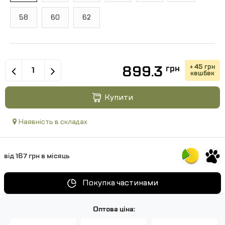
58
60
62
899.3
+ 45 грн
грн
кешбек
Купити
Наявність в складах
від 167 грн в місяць
Покупка частинами
Оптова ціна: