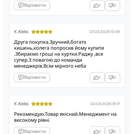
Відповісти
0
0
K Aleks
07.03.2025 10:43
Друга покупка.Зручний,богато
кишень,колега попросив йому купити
.Збираємо гроші на куртки.Раджу ,все
супер.З повагою до команди
менеджерів.Всім мірного неба
Відповісти
0
0
K Aleks
02.03.2025 18:17
Рекомендую.Товар якісний.Менеджмент на
високому рівні.
Відповісти
0
0