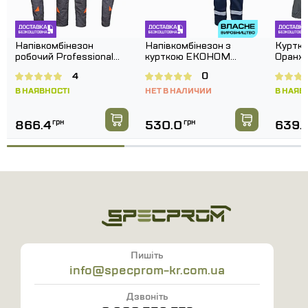
Напівкомбінезон
Напівкомбінезон з
Куртка
робочий Professional
курткою ЕКОНОМ
Оранже
Grey
Дефенса Темно-синій
4
0
В НАЯВНОСТІ
НЕТ В НАЛИЧИИ
В НАЯВ
866.4
грн
530.0
грн
639.1
Пишіть
info@specprom-kr.com.ua
Дзвоніть