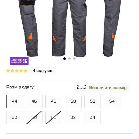
4 відгуків
Розмір одягу
Визначити розмір
44
46
48
50
52
54
56
58
60
62
64