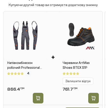
Купуючи другий товар ви отримуєте додаткову знижку.
+
Напівкомбінезон
Черевики ArtMas
робочий Professional
Shoes BTEX S1P
Grey
4
Залишити відгук
866.4
грн
761.7
грн