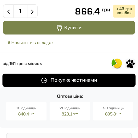
866.4
+ 43 грн
грн
кешбек
Купити
Наявність в складах
від 161 грн в місяць
Покупка частинами
Оптова ціна:
10 одиниць
20 одиниць
50 одиниць
840.4
грн
823.1
грн
805.8
грн