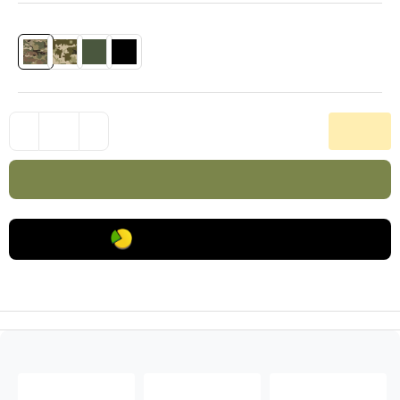
Колір
: Мультикам
18590.0
+ 930 грн
грн
кешбек
Купити
Покупка частинами
Наявність в складах
Оптова ціна: