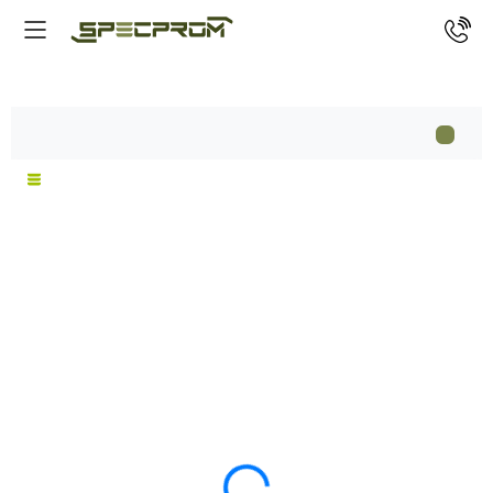
Бронежилети мультикам
Характеристики
Опис
Відгуки
3
2259
В НАЯВНОСТІ
Код товару:
Бронежилет 2 класу Warmor gen.4.
Мультикам. Вага 4,2 кг.