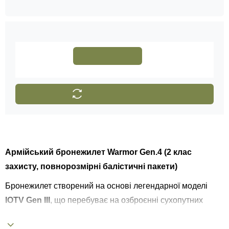
Всі характеристики
Відгуки
3
Залишити відгук
Показати ще 3 відгуків
Опис
Армійський бронежилет Warmor Gen.4 (2 клас
захисту, повнорозмірні балістичні пакети)
Бронежилет створений на основі легендарної моделі
IOTV Gen III
, що перебуває на озброєнні сухопутних
військ США.