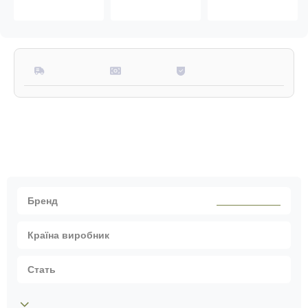
10 одиниць
20 одиниць
50 одиниць
17660.5
грн
16731.0
грн
15801.5
грн
Доставка
Оплата
Гарантії
Характеристики
SPECPROM
Бренд
Україна
Країна виробник
Унісекс
Стать