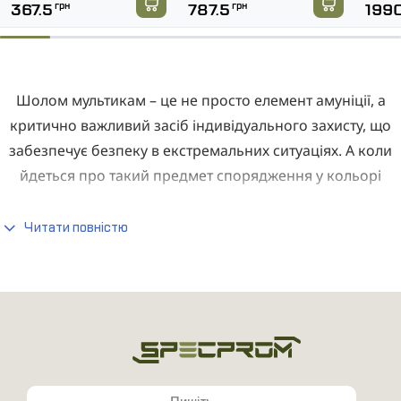
367.5
грн
787.5
грн
199
Шолом мультикам – це не просто елемент амуніції, а
критично важливий засіб індивідуального захисту, що
забезпечує безпеку в екстремальних ситуаціях. А коли
йдеться про такий предмет спорядження у кольорі
MultiCam, то перед нами відкривається поєднання
надійного захисту та високої функціональності. Дане
Читати повністю
забарвлення – це камуфляж, спеціально розроблений
для використання у різноманітних умовах та
середовищах. Він поєднує в собі елементи зеленого,
коричневого та жовтого кольорів, що дозволяє
ефективно маскуватися у різних типах місцевості.
За що цінують та чому хочуть купити військову каску