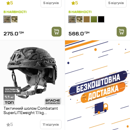
5
5
5 відгуків
5 відгуків
В НАЯВНОСТІ
В НАЯВНОСТІ
275.0
грн
566.0
грн
Тактичний шолом Combatant
SuperLITEweight 1.1 kg.
Мультикам
5
11 відгуків