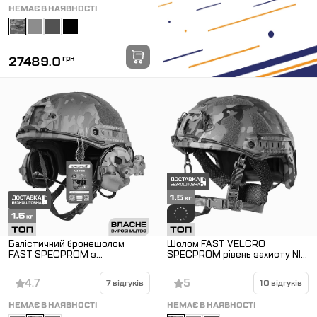
НЕМАЄ В НАЯВНОСТІ
27489.0
грн
Балістичний бронешолом
Шолом FAST VELCRO
FAST SPECPROM з
SPECPROM рівень захисту NIJ
навушниками Earmor M32 (X).
IIIA. Мультикам
Мультикам
4.7
5
7 відгуків
10 відгуків
НЕМАЄ В НАЯВНОСТІ
НЕМАЄ В НАЯВНОСТІ