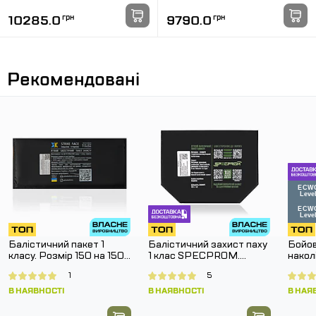
10285.0
грн
9790.0
грн
Рекомендовані
Балістичний пакет 1
Балістичний захист паху
Бойов
класу. Розмір 150 на 150
1 клас SPECPROM.
нако
мм.
Розмір 160 на 200 мм
G3 Co
1
5
Муль
В НАЯВНОСТІ
В НАЯВНОСТІ
В НАЯ