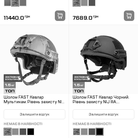
11440.0
грн
7689.0
грн
Шолом FAST Кевлар
Шолом FAST Кевлар Чорний.
Мультикам. Рівень захисту NIJ
Рівень захисту NIJ IIIA.
IIIA. Захистить від уламків,
Захистить від уламків,
рикошетів та пістолетних куль
рикошетів та пістолетних куль
Залишити відгук
Залишити відгук
НЕМАЄ В НАЯВНОСТІ
НЕМАЄ В НАЯВНОСТІ