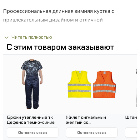
Профессиональная длинная зимняя куртка с
привлекательным дизайном и отличной
функциональностью. Изготовлена из очень прочного
специализированного таканина, 80% полиэстера и
Читать полностью
С этим товаром заказывают
20% хлопка, с очень высокой плотностью +/-280
2
грамм/м
и прочным, плотным переплетением.
Преимущества:
Профессиональный шитье и эстетика
исполнения
Тройные и двойные швы и множество прочных
участков, дополнительно укрепляющих места,
подверженные разрыву
Брюки утепленные тк
Жилет сигнальный
Штаны
Дефенса темно-синие
желтый со
Рукава дополнительно усилены на локтях
светоотражающими
полосами (Китай)
Оставить отзыв
Оставить отзыв
О
5 карманов, из них 3 с клапанами на липучках