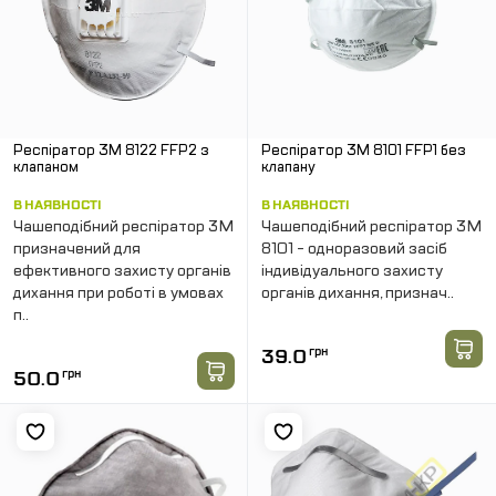
Респiратор 3M 8122 FFP2 з
Респiратор 3М 8101 FFP1 без
клапаном
клапану
В НАЯВНОСТІ
В НАЯВНОСТІ
Чашеподібний респіратор 3M
Чашеподібний респіратор 3M
призначений для
8101 - одноразовий засіб
ефективного захисту органів
індивідуального захисту
дихання при роботі в умовах
органів дихання, признач..
п..
39.0
грн
50.0
грн