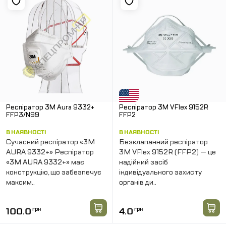
Респіратор 3М Aura 9332+
Респіратор 3М VFlex 9152R
FFP3/N99
FFP2
В НАЯВНОСТІ
В НАЯВНОСТІ
Сучасний респіратор «3M
Безклапанний респіратор
AURA 9332+» Респіратор
3M VFlex 9152R (FFP2) — це
«3M AURA 9332+» має
надійний засіб
конструкцію, що забезпечує
індивідуального захисту
максим..
органів ди..
100.0
грн
4.0
грн