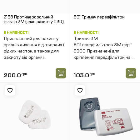
2138 Протиаерозольний
501 Тримач передфільтри
фільтр 3M (клас захисту P3R)
В НАЯВНОСТІ
В НАЯВНОСТІ
Призначений для захисту
Тримач 3М
органів дихання від твердих і
501 предфильтров 3М серії
рідких часток, а також для
5900 Призначені для
захисту від органіч..
кріплення передфільтри на ..
200.0
грн
103.0
грн