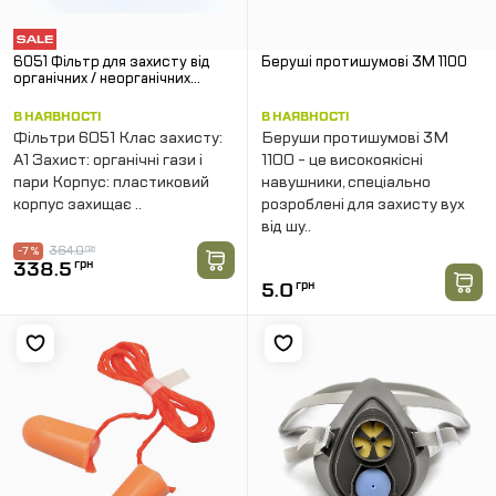
6051 Фільтр для захисту від
Беруші протишумові 3M 1100
органічних / неорганічних
кислих газів і парів (клас
захисту ABE1)
В НАЯВНОСТІ
В НАЯВНОСТІ
Фільтри 6051 Клас захисту:
Беруши протишумові 3M
A1 Захист: органічні гази і
1100 - це високоякісні
пари Корпус: пластиковий
навушники, спеціально
корпус захищає ..
розроблені для захисту вух
від шу..
364.0
грн
-7 %
338.5
грн
5.0
грн