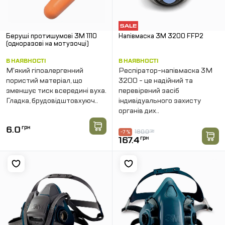
Беруші протишумові 3M 1110
Напівмаска 3М 3200 FFP2
(одноразові на мотузочці)
В НАЯВНОСТІ
В НАЯВНОСТІ
М'який гіпоалергенний
Респіратор-напівмаска 3M
пористий матеріал, що
3200 - це надійний та
зменшує тиск всередині вуха.
перевірений засіб
Гладка, брудовідштовхуюч..
індивідуального захисту
органів дих..
6.0
грн
180.0
грн
-7 %
167.4
грн