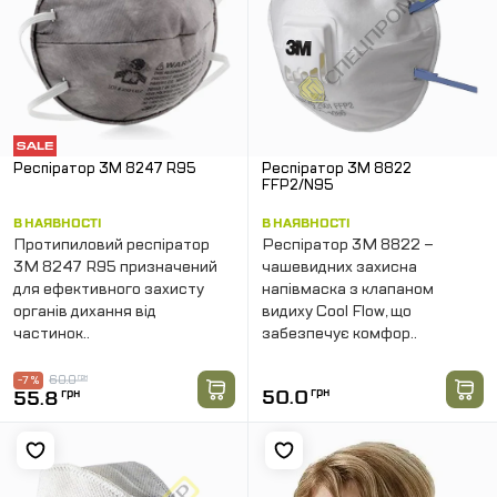
Респіратор 3M 8247 R95
Респіратор 3M 8822
FFP2/N95
В НАЯВНОСТІ
В НАЯВНОСТІ
Протипиловий респіратор
Респіратор 3M 8822 –
3M 8247 R95 призначений
чашевидних захисна
для ефективного захисту
напівмаска з клапаном
органів дихання від
видиху Cool Flow, що
частинок..
забезпечує комфор..
60.0
грн
-7 %
50.0
грн
55.8
грн