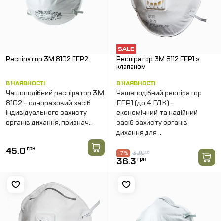
Респiратор 3M 8102 FFP2
Респiратор 3M 8112 FFP1 з
клапаном
В НАЯВНОСТІ
В НАЯВНОСТІ
Чашоподібний респіратор 3M
Чашеподібний респіратор
8102 - одноразовий засіб
FFP1 (до 4 ГДК) -
індивідуального захисту
економічний та надійний
органів дихання, признач..
засіб захисту органів
дихання для ..
45.0
грн
39.0
грн
-7 %
36.3
грн