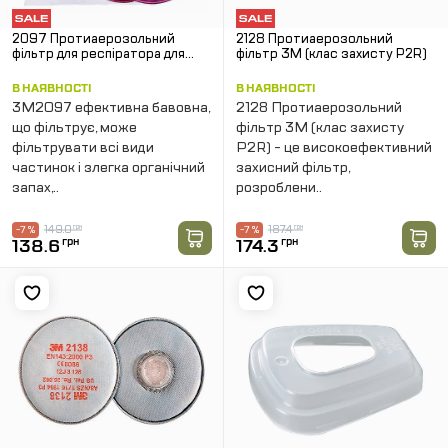
2097 Протиаерозольний
2128 Протиаерозольний
фільтр для респіратора для
фільтр 3M (клас захисту P2R)
серій ЗМ 6000 7000 FF-400
В НАЯВНОСТІ
В НАЯВНОСТІ
3M2097 ефективна бавовна,
2128 Протиаерозольний
що фільтрує, може
фільтр 3M (клас захисту
фільтрувати всі види
P2R) - це високоефективний
частинок і злегка органічний
захисний фільтр,
запах,..
розроблени..
149.0
грн
187.4
грн
-7 %
-7 %
138.6
грн
174.3
грн