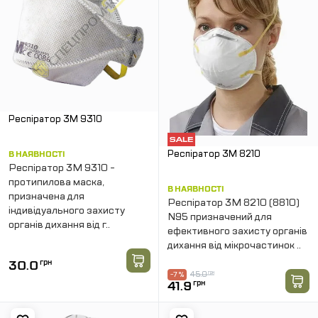
Респіратор 3M 9310
Респіратор 3М 8210
В НАЯВНОСТІ
Респіратор 3M 9310 -
протипилова маска,
В НАЯВНОСТІ
призначена для
Респіратор 3M 8210 (8810)
індивідуального захисту
N95 призначений для
органів дихання від г..
ефективного захисту органів
дихання від мікрочастинок ..
30.0
грн
45.0
грн
-7 %
41.9
грн