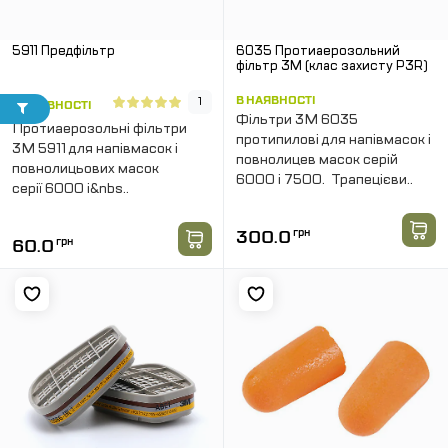
5911 Предфільтр
6035 Протиаерозольний
фільтр 3М (клас захисту P3R)
В НАЯВНОСТІ
1
В НАЯВНОСТІ
Фільтри 3М 6035
Протиаерозольні фільтри
протипилові для напівмасок і
3М 5911 для напівмасок і
повнолицев масок серій
повнолицьових масок
6000 і 7500. Трапецієви..
серії 6000 і&nbs..
300.0
грн
60.0
грн