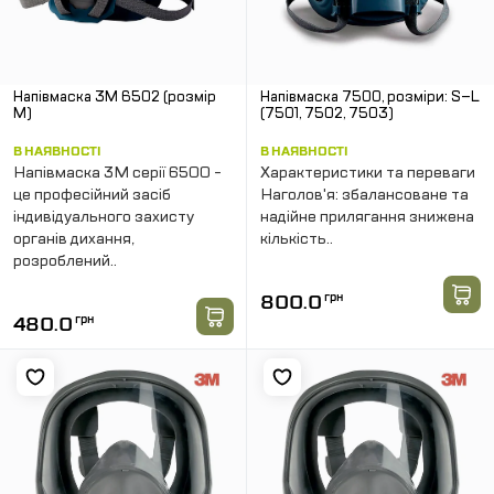
Напівмаска 3М 6502 (розмір
Напівмаска 7500, розміри: S–L
М)
(7501, 7502, 7503)
В НАЯВНОСТІ
В НАЯВНОСТІ
Напівмаска 3M серії 6500 -
Характеристики та переваги
це професійний засіб
Наголов'я: збалансоване та
індивідуального захисту
надійне прилягання знижена
органів дихання,
кількість..
розроблений..
800.0
грн
480.0
грн