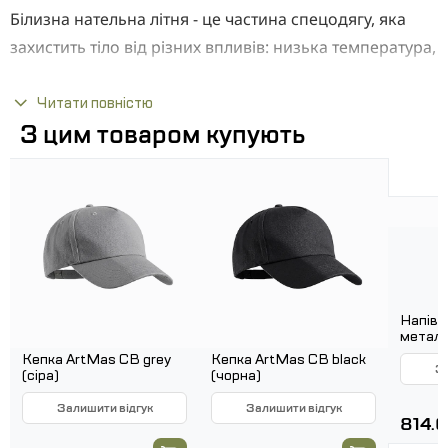
Білизна нательна літня - це частина спецодягу, яка
захистить тіло від різних впливів: низька температура,
вологість. А шкіру від: бруду, пилу та механічних
пошкоджень.
Читати повністю
З цим товаром купують
Переваги:
Тканина: Бязева
Призначено підодягати під основний одяг на
оголене тіло
Відмінні риси:
Напівч
Стать: Унісекс
метале
BPzSB
Сезон: Літо
Кепка ArtMas CB grey
Кепка ArtMas CB black
За
(сіра)
(чорна)
Країна виробник: Україна
Залишити відгук
Залишити відгук
814.6