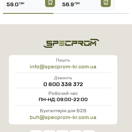
59.0
грн
56.9
грн
Пишіть
info@specprom-kr.com.ua
Дзвоніть
0 800 338 372
Робочий час
ПН-НД: 09:00-22:00
Бухгалтерія для B2B
buh@specprom-kr.com.ua