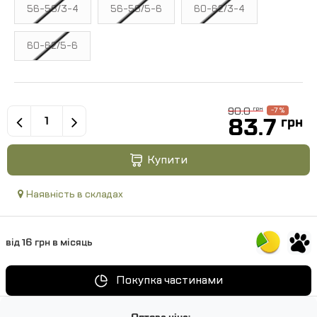
56-58/3-4
56-58/5-6
60-62/3-4
60-62/5-6
90.0
грн
-7 %
83.7
грн
Купити
Наявність в складах
від 16 грн в місяць
Покупка частинами