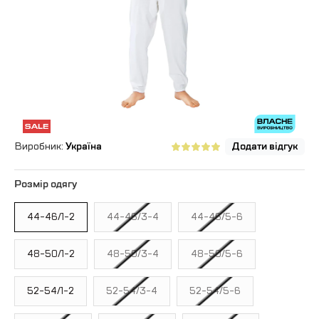
Виробник:
Україна
Додати відгук
Розмір одягу
44-46/1-2
44-46/3-4
44-46/5-6
48-50/1-2
48-50/3-4
48-50/5-6
52-54/1-2
52-54/3-4
52-54/5-6