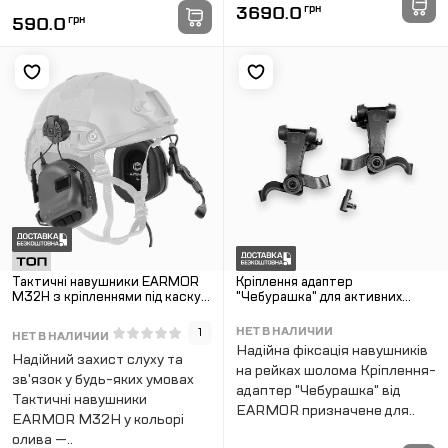
3690.0
грн
590.0
грн
Тактичні навушники EARMOR
Кріплення адаптер
M32H з кріпленнями під каску
"Чебурашка" для активних
ОЛИВА
навушників на шолом Earmor
M-16. Олива
НЕТ В НАЛИЧИИ
1
НЕТ В НАЛИЧИИ
Надійна фіксація навушників
Надійний захист слуху та
на рейках шолома Кріплення-
зв'язок у будь-яких умовах
адаптер "Чебурашка" від
Тактичні навушники
EARMOR призначене для..
EARMOR M32H у кольорі
олива —..