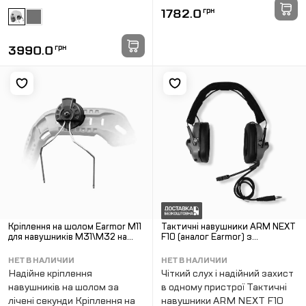
1782.0
грн
3990.0
грн
Кріплення на шолом Earmor M11
Тактичні навушники ARM NEXT
для навушників M31\M32 на
F10 (аналог Earmor) з
рейку ARC
універсальним кріпленням Дуга.
ОЛИВА
НЕТ В НАЛИЧИИ
НЕТ В НАЛИЧИИ
Надійне кріплення
Чіткий слух і надійний захист
навушників на шолом за
в одному пристрої Тактичні
лічені секунди Кріплення на
навушники ARM NEXT F10