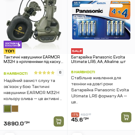
Тактичні навушники EARMOR
Батарейка Panasonic Evolta
M32H з кріпленнями під каску
Ultimate LR6, AA, Alkaline. шт
"ЧЕБУРАШКА". Олива
В НАЯВНОСТІ
6
В НАЯВНОСТІ
Стабільне живлення для
Надійний захист слуху та
техніки на довгі роки
зв'язок у бою Тактичні
Батарейка Panasonic Evolta
навушники EARMOR M32H
Ultimate LR6 формату AA —
кольору олива — це активні ..
це..
49.0
грн
-7 %
45.6
грн
3890.0
грн