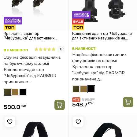
Кріплення адаптер
Кріплення адаптер “Чебурашка”
"Чебурашка" для активних
для активних навушників на
навушників на шолом. Олива.
шолом . Чорний
В НАЯВНОСТІ
5
В НАЯВНОСТІ
Надійна фіксація активних
Зручна фіксація навушників
навушників на шоломі
на будь-якому шоломі
Кріплення-адаптер
Кріплення-адаптер
"Чебурашка" від EARMOR
"Чебурашка" від EARMOR
призначене д..
призначене ..
590.0
грн
-7 %
548.7
грн
590.0
грн