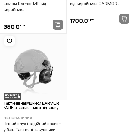
шолом Earmor M11 від
від виробника EARMOR..
виробника ..
1700.0
грн
350.0
грн
Тактичні навушники EARMOR
M31H з кріпленнями під каску
НЕТ В НАЛИЧИИ
Чіткий слух і надійний захист
у бою Тактичні навушники