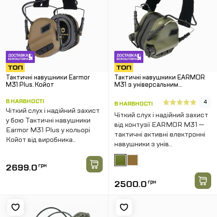
Тактичні навушники Earmor
Тактичні навушники EARMOR
M31 Plus. Койот
M31 з універсальним
кріпленням
В НАЯВНОСТІ
4
В НАЯВНОСТІ
Чіткий слух і надійний захист
Чіткий слух і надійний захист
у бою Тактичні навушники
від контузії EARMOR M31 —
Earmor M31 Plus у кольорі
тактичні активні електронні
Койот від виробника..
навушники з унів..
2699.0
грн
2500.0
грн