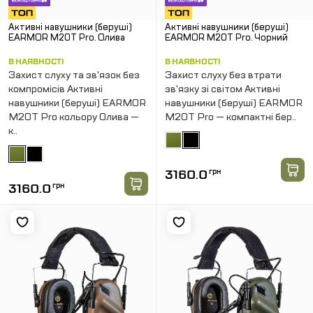
Активні навушники (беруші)
Активні навушники (беруші)
EARMOR M20T Pro. Олива
EARMOR M20T Pro. Чорний
В НАЯВНОСТІ
В НАЯВНОСТІ
Захист слуху та зв'язок без
Захист слуху без втрати
компромісів Активні
зв'язку зі світом Активні
навушники (беруші) EARMOR
навушники (беруші) EARMOR
M20T Pro кольору Олива —
M20T Pro — компактні бер..
к..
3160.0
грн
3160.0
грн