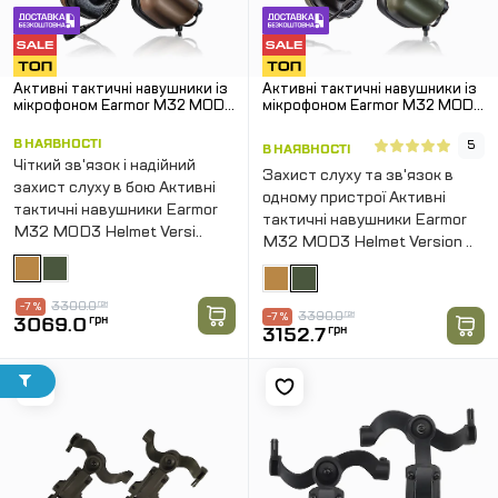
Активні тактичні навушники із
Активні тактичні навушники із
мікрофоном Earmor M32 MOD3
мікрофоном Earmor M32 MOD3
Helmet Version. Койот
Helmet Version. Олива
В НАЯВНОСТІ
5
В НАЯВНОСТІ
Чіткий зв'язок і надійний
Захист слуху та зв'язок в
захист слуху в бою Активні
одному пристрої Активні
тактичні навушники Earmor
тактичні навушники Earmor
M32 MOD3 Helmet Versi..
M32 MOD3 Helmet Version ..
3300.0
грн
-7 %
3390.0
грн
-7 %
3069.0
грн
3152.7
грн