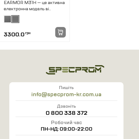
EARMOR M31H — це активна
електронна модель ві..
3300.0
грн
Пишіть
info@specprom-kr.com.ua
Дзвоніть
0 800 338 372
Робочий час
ПН-НД: 09:00-22:00