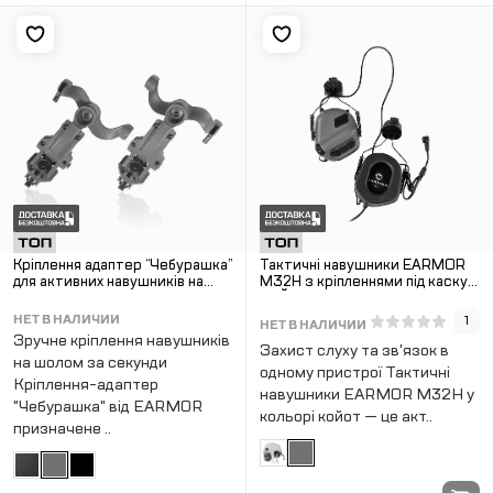
Кріплення адаптер “Чебурашка”
Тактичні навушники EARMOR
для активних навушників на
M32H з кріпленнями під каску
шолом . Койот.
КОЙОТ
НЕТ В НАЛИЧИИ
1
НЕТ В НАЛИЧИИ
Зручне кріплення навушників
Захист слуху та зв'язок в
на шолом за секунди
одному пристрої Тактичні
Кріплення-адаптер
навушники EARMOR M32H у
"Чебурашка" від EARMOR
кольорі койот — це акт..
призначене ..