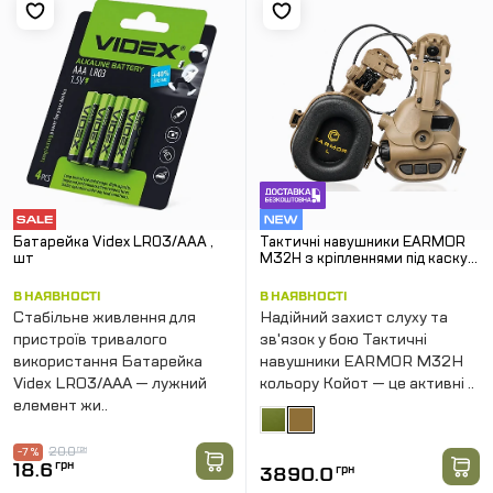
Батарейка Videx LR03/AAA ,
Тактичні навушники EARMOR
шт
M32H з кріпленнями під каску
"ЧЕБУРАШКА". Койот
В НАЯВНОСТІ
В НАЯВНОСТІ
Стабільне живлення для
Надійний захист слуху та
пристроїв тривалого
зв'язок у бою Тактичні
використання Батарейка
навушники EARMOR M32H
Videx LR03/AAA — лужний
кольору Койот — це активні ..
елемент жи..
20.0
грн
-7 %
18.6
грн
3890.0
грн