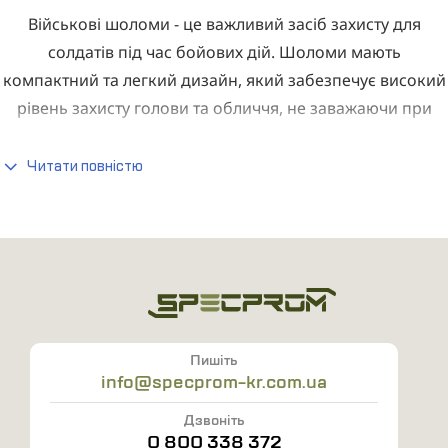
Військові шоломи - це важливий засіб захисту для
солдатів під час бойових дій. Шоломи мають
компактний та легкий дизайн, який забезпечує високий
рівень захисту голови та обличчя, не заважаючи при
цьому рухам або зору.
Читати повністю
Військові шоломи бувають різних типів та форм.
Наприклад, шоломи для піхотинців надійно захищають
голову та обличчя солдата, дозволяючи йому вільно
пересуватися та виконувати бойові завдання в будь-
яких умовах.
Шоломи для танкістів, навпаки, мають більш закритий
Пишіть
info@specprom-kr.com.ua
дизайн, щоб оберегти екіпаж від осколків та куль, які
можуть летіти в кабіну у разі атаки.
Дзвоніть
0 800 338 372