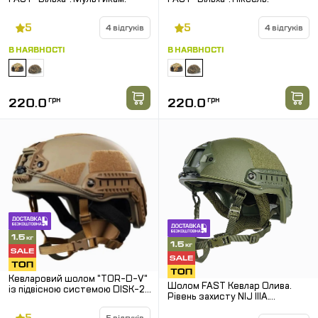
5
5
4 відгуків
4 відгуків
В НАЯВНОСТІ
В НАЯВНОСТІ
220.0
грн
220.0
грн
Кевларовий шолом "TOR-D-V"
Шолом FAST Кевлар Олива.
із підвісною системою DISK-2.
Рівень захисту NIJ IIIA.
Койот. Розмір M-XL.
Захистить від уламків,