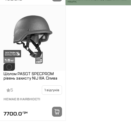
Шолом PASGT SPECPROM
рівень захисту NIJ IIIA. Олива
5
1 відгуків
НЕМАЄ В НАЯВНОСТІ
7700.0
грн