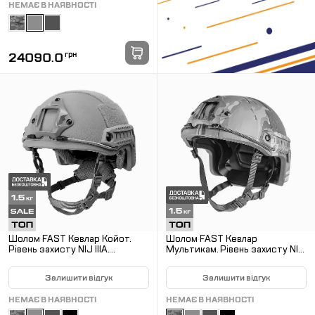
НЕМАЄ В НАЯВНОСТІ
24090.0
грн
Шолом FAST Кевлар Койот.
Шолом FAST Кевлар
Рівень захисту NIJ IIIA.
Мультикам. Рівень захисту NIJ
Захистить від уламків,
IIIA. Захистить від уламків,
рикошетів та пістолетних куль
рикошетів та пістолетних куль
Залишити відгук
Залишити відгук
НЕМАЄ В НАЯВНОСТІ
НЕМАЄ В НАЯВНОСТІ