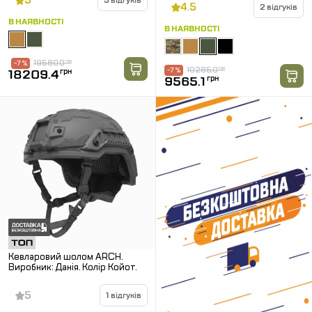
5
рикошетів та пістолетних куль.
5 відгуків
4.5
2 відгуків
В НАЯВНОСТІ
В НАЯВНОСТІ
19580.0
грн
-7 %
10285.0
грн
-7 %
18209.4
грн
9565.1
грн
Кевларовий шолом ARCH.
Виробник: Данія. Колір Койот.
5
1 відгуків