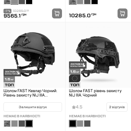
10285.0
грн
-7 %
10285.0
грн
9565.1
грн
Шолом FAST Кевлар Чорний.
Шолом FAST рівень захисту
Рівень захисту NIJ IIIA.
NIJ IIIA. Чорний
Захистить від уламків,
рикошетів та пістолетних куль
4.5
Залишити відгук
2 відгуків
НЕМАЄ В НАЯВНОСТІ
НЕМАЄ В НАЯВНОСТІ