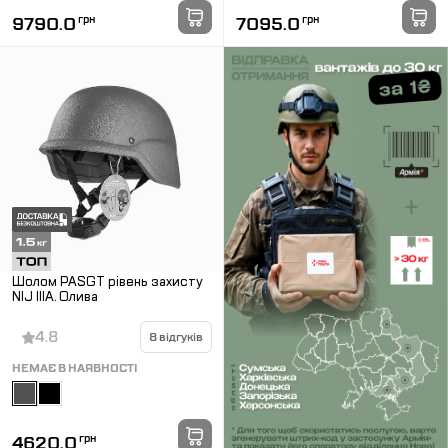
9790.0
грн
7095.0
грн
Шолом PASGT рівень захисту
NIJ IIIA. Олива
4.8
8 відгуків
НЕМАЄ В НАЯВНОСТІ
4620.0
грн