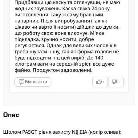
Придбавши цю каску та оглянувши, не маю
жодних зауважень. Каска свіжа 24 року
виготовлення. Таку ж саму брав і мій
напарник. Після випробування (так як
цікаво чи варто її носити) дійшли до думки,
що роботу свою вона виконує. М'яка
підкладка, зручно носити, добре
регулюється. Однак для великих чоловіків
треба шукати іншу, так як форма голови не
буде підходити під цей виріб. До 140
кілограм ваги на середній зріст, все дуже
файно. Продуктом задоволенні.
Відповісти
0
0
Опис
Шолом PASGT рівня захисту NIJ IIIA (колір олива):