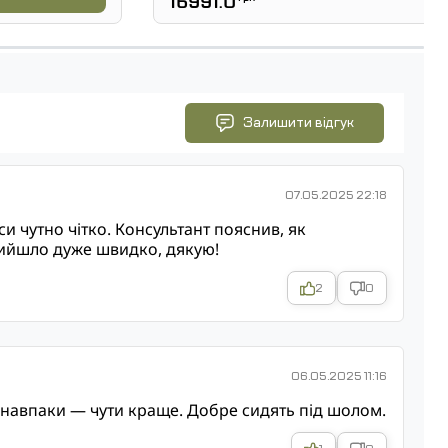
16991.0
Залишити відгук
07.05.2025 22:18
си чутно чітко. Консультант пояснив, як
прийшло дуже швидко, дякую!
2
0
06.05.2025 11:16
і навпаки — чути краще. Добре сидять під шолом.