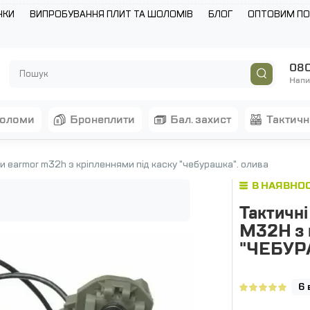
НКИ
ВИПРОБУВАННЯ ПЛИТ ТА ШОЛОМІВ
БЛОГ
ОПТОВИМ П
080
Напи
шоломи
бронеплити
бал. захист
тактич
 earmor m32h з кріпленнями під каску "чебурашка". олива
В НАЯВНОС
Тактичн
M32H з к
"ЧЕБУР
6 