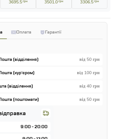
3695.5
грн
3501.0
грн
3306.5
грн
а
Оплата
Гарантії
Пошта (відділення)
від 50 грн
Пошта (кур'єром)
від 100 грн
та (відділення)
від 40 грн
Пошта (поштомати)
від 50 грн
відправка
9:00 - 20:00
9:00 - 17:00