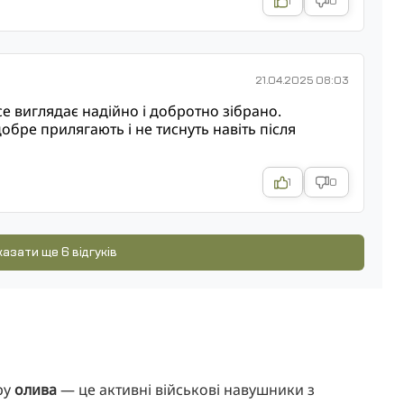
1
0
21.04.2025 08:03
все виглядає надійно і добротно зібрано.
обре прилягають і не тиснуть навіть після
1
0
азати ще 6 відгуків
ру
олива
— це активні військові навушники з