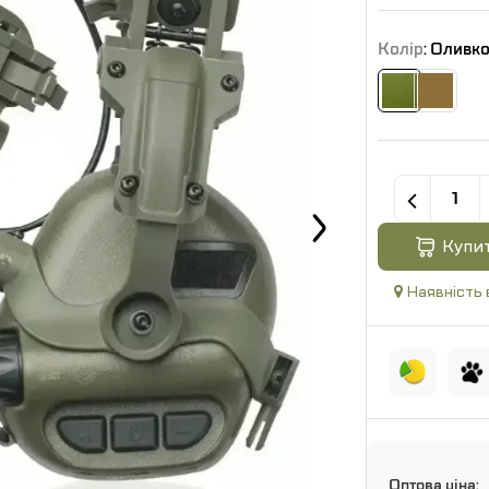
Колір
: Оливк
Купи
Наявність 
Оптова ціна: