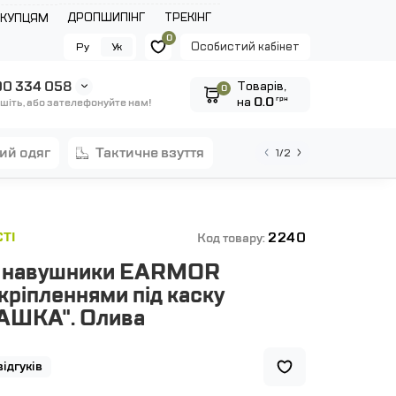
ДРОПШИПІНГ
ТРЕКІНГ
ОКУПЦЯМ
0
Особистий кабінет
Ру
Ук
0 334 058
Tоварів,
0
на
0.0
грн
шіть, або зателефонуйте нам!
ний одяг
тактичне взуття
1/2
2240
ТІ
Код товару:
і навушники EARMOR
ріпленнями під каску
АШКА". Олива
відгуків