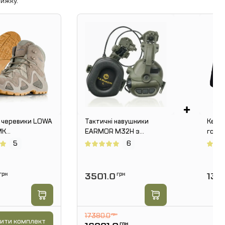
ижку.
+
і черевики LOWA
Тактичні навушники
Керам
MK
EARMOR M32H з
го к
OOF. Койот
кріпленнями під каску
Вага 
5
6
"ЧЕБУРАШКА". Олива
30 см
грн
3501.0
грн
134
17380.0
грн
ити комплект
грн