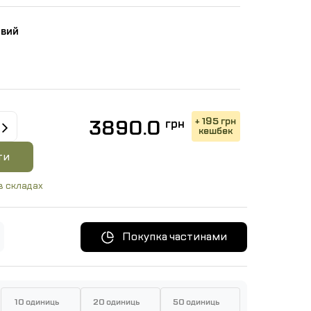
овий
+ 195 грн
3890.0
грн
кешбек
ти
в складах
Покупка частинами
10 одиниць
20 одиниць
50 одиниць