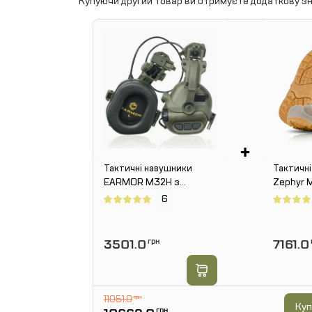
Купуючи другий товар ви отримуєте додаткову зн
+
Тактичні навушники
Тактичн
EARMOR M32H з
Zephyr 
кріпленнями під каску
WATERPR
6
"ЧЕБУРАШКА". Олива
3501.0
грн
7161.0
11051.0
грн
Куп
грн