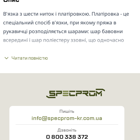
В'язка з шести ниток і платіровкою. Платіровка - це 
спеціальний спосіб в'язки, при якому пряжа в 
рукавичці розподіляється шарами: шар бавовни 
всередині і шар поліестеру ззовні, що одночасно 
забезпечує комфортний мікроклімат для шкіри рук і 
підвищену стійкість до зношування.
Читати повністю
Рукавички в'язані з високоякісної пряжі.
Край манжети оброблений на оверлоці, що
недопускает розпускання краю манжети на
відміну від обробки x-ниткою.
Під край манжети підкладена гумка для кращого
Пишіть
прилягання до руки.
info@specprom-kr.com.ua
Полімерне покриття ПВХ забезпечує додатковий
захист для рук, а також збільшує зносостійкість
Дзвоніть
0 800 338 372
рукавички