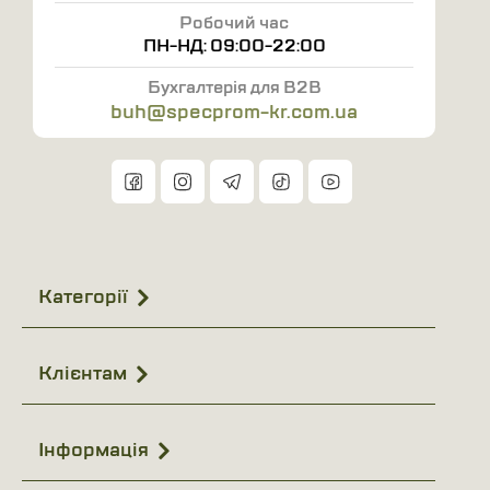
Робочий час
Склад:
60
% БАВОВНА,
40
% Поліестер
ПН-НД: 09:00-22:00
Призначені для важких будівельних робіт.
Бухгалтерія для B2B
200
пар в упаковці (мішок)
buh@specprom-kr.com.ua
Категорії
Клієнтам
Інформація