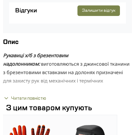
Відгуки
Залишити відгук
Опис
Рукавиці х/б з брезентовим
надолонником:
виготовляються з джинсової тканини
з брезентовими вставками на долонях призначені
для захисту рук від механічних і термічних
ушкоджень. Шви подвоєні, з ниткою підвищеної
міцності, що забезпечує надійність при виконанні
Читати повністю
робіт з підвищеними навантаженнями на долоні.
З цим товаром купують
Відмінно підходять для грубих будівельних робіт, які
не вимагають підвищеної чутливості пальців.