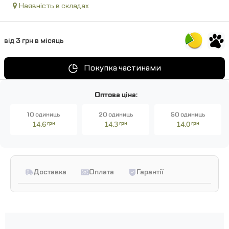
Наявність в складах
від 3 грн в місяць
Покупка частинами
Оптова ціна:
10 одиниць
20 одиниць
50 одиниць
14.6
грн
14.3
грн
14.0
грн
Доставка
Оплата
Гарантії