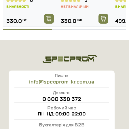
0
0
Стійкість до вологи:
В НАЯВНОСТІ
НЕТ В НАЛИЧИИ
В НАЯВ
Матеріал
EVA
не вбирає вологу та швидко
330.0
грн
330.0
грн
499.
висихає після контакту з водою.
Завдяки цьому взуття зберігає форму та
властивості навіть при частому
використанні у вологих умовах.
Зручна фіксація:
Широкі перетинки забезпечують надійну та
комфортну фіксацію на нозі.
Пишіть
Це запобігає натиранню та дозволяє носити
info@specprom-kr.com.ua
в'єтнамки протягом усього дня без
Дзвоніть
дискомфорту.
0 800 338 372
Технічні характеристики:
Робочий час
ПН-НД: 09:00-22:00
Виробник:
M-TAC.
Модель:
00000007113.
Бухгалтерія для B2B