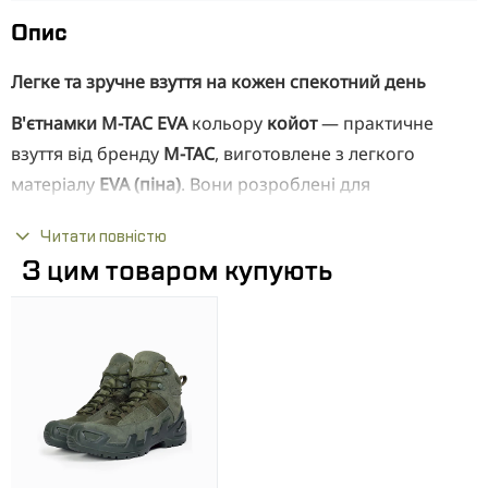
Опис
Легке та зручне взуття на кожен спекотний день
В'єтнамки M-TAC EVA
кольору
койот
— практичне
взуття від бренду
M-TAC
, виготовлене з легкого
матеріалу
EVA (піна)
. Вони розроблені для
повсякденного використання у теплу пору року та
Читати повністю
відмінно підходять для басейну, пляжу і відпочинку.
З цим товаром купують
Завдяки м'якій пружній підошві та рельєфній
поверхні таке взуття забезпечує комфорт і стійкість
під час ходьби.
Особливості в'єтнамок:
Матеріал і вага:
Верх і підошва виконані з
EVA (піна)
—
легкого та пружного матеріалу.