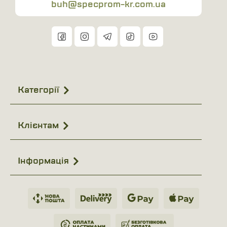
buh@specprom-kr.com.ua
Тип:
в'єтнамки.
Матеріал:
EVA (піна).
Призначення:
басейн, баня, повсякденне
використання, пляж.
Особливості:
рельєфна підошва, широкі
перетинки.
Категорії
Сезон:
літо.
Комплектація:
в'єтнамки.
Клієнтам
Чому варто обрати в'єтнамки M-TAC EVA?
Легкість та пружність матеріалу для щоденного
комфорту.
Інформація
Швидке висихання і стійкість до вологи.
Безпечне пересування завдяки протиковзкій
підошві.
Практичність для активного літнього відпочинку.