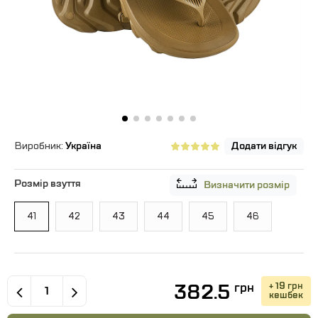
Виробник:
Україна
Додати відгук
Розмір взуття
Визначити розмір
41
42
43
44
45
46
382.5
+ 19 грн
грн
кешбек