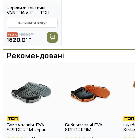
Це знижує навантаження на ноги при
Черевики тактичні
VANEDA V-CLUTCH
тривалому носінні та робить взуття зручним
PRO DRY-TEX ОЛИВА
Залишити відгук
для щоденного використання.
Амортизація та комфорт:
1900.0
грн
-20 %
1520.0
грн
Пружна структура матеріалу забезпечує
амортизацію під час кожного кроку.
Рекомендовані
Завдяки цьому ноги менше втомлюються
навіть при тривалих прогулянках чи
активному відпочинку.
Захист від ковзання:
Підошва має рельєфну поверхню, що
запобігає ковзанню на мокрих і слизьких
поверхнях.
Це робить в'єтнамки безпечними для
Сабо чоловічі EVA
Сабо чоловічі EVA
Футбол
використання біля басейну, на пляжі чи в
SPECPROM Чорно-
SPECPROM
Striker
сірий
Помаранчево-чорний
бані.