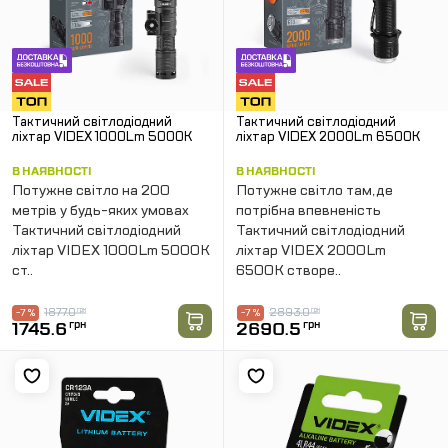
Тактичний світлодіодний
Тактичний світлодіодний
ліхтар VIDEX 1000Lm 5000K
ліхтар VIDEX 2000Lm 6500K
В НАЯВНОСТІ
В НАЯВНОСТІ
Потужне світло на 200
Потужне світло там, де
метрів у будь-яких умовах
потрібна впевненість
Тактичний світлодіодний
Тактичний світлодіодний
ліхтар VIDEX 1000Lm 5000K
ліхтар VIDEX 2000Lm
ст..
6500K створе..
1877.0
грн
2893.0
грн
-7 %
-7 %
1745.6
грн
2690.5
грн