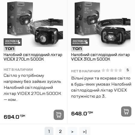
Налобний світлодіодний ліхтар
Налобний світлодіодний ліхтар
VIDEX 270Lm 5000K
VIDEX 310Lm 5000K
НЕТ В НАЛИЧИИ
5
НЕТ В НАЛИЧИИ
Світло у потрібному
Вільні руки та яскраве світло
напрямку без зайвих зусиль
в будь-яких умовах Налобний
Налобний світлодіодний
світлодіодний ліхтар VIDEX
ліхтар VIDEX 270Lm 5000K
потужністю до 3..
— ком..
648.0
грн
694.0
грн
1
2
>
>|