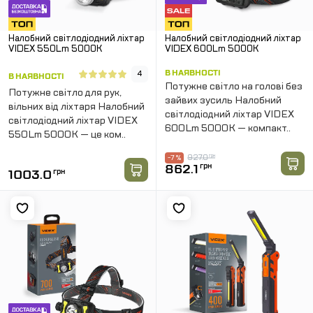
Налобний світлодіодний ліхтар
Налобний світлодіодний ліхтар
VIDEX 550Lm 5000K
VIDEX 600Lm 5000K
В НАЯВНОСТІ
4
В НАЯВНОСТІ
Потужне світло на голові без
Потужне світло для рук,
зайвих зусиль Налобний
вільних від ліхтаря Налобний
світлодіодний ліхтар VIDEX
світлодіодний ліхтар VIDEX
600Lm 5000K — компакт..
550Lm 5000K — це ком..
927.0
грн
-7 %
862.1
грн
1003.0
грн