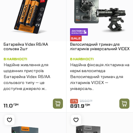
Батарейка Videx R6/AA
Велосипедний тримач для
сольова 2шт
ліхтариків універсальний VIDEX
В НАЯВНОСТІ
В НАЯВНОСТІ
Надійне живлення для
Надійна фіксація ліхтарика на
щоденних пристроїв
кермі велосипеда
Батарейка Videx R6/AA
Велосипедний тримач для
сольового типу — це
ліхтариків VIDEX —
доступне джерело ж..
універсаль..
959.0
грн
-7 %
11.0
грн
891.9
грн