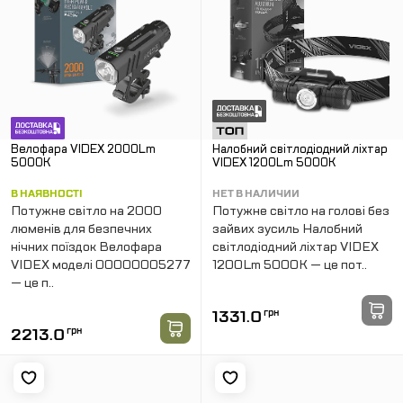
Велофара VIDEX 2000Lm
Налобний світлодіодний ліхтар
5000K
VIDEX 1200Lm 5000K
В НАЯВНОСТІ
НЕТ В НАЛИЧИИ
Потужне світло на 2000
Потужне світло на голові без
люменів для безпечних
зайвих зусиль Налобний
нічних поїздок Велофара
світлодіодний ліхтар VIDEX
VIDEX моделі 00000005277
1200Lm 5000K — це пот..
— це п..
1331.0
грн
2213.0
грн