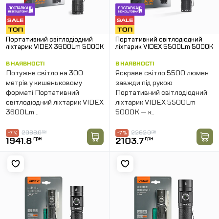
Портативний світлодіодний
Портативний світлодіодний
ліхтарик VIDEX 3600Lm 5000K
ліхтарик VIDEX 5500Lm 5000K
В НАЯВНОСТІ
В НАЯВНОСТІ
Потужне світло на 300
Яскраве світло 5500 люмен
метрів у кишеньковому
завжди під рукою
форматі Портативний
Портативний світлодіодний
світлодіодний ліхтарик VIDEX
ліхтарик VIDEX 5500Lm
3600Lm ..
5000K — к..
2088.0
грн
2262.0
грн
-7 %
-7 %
1941.8
грн
2103.7
грн