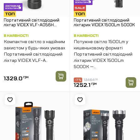
Портативний світлодіодний
Портативний світлодіодний
ліхтар VIDEX VLF-A056H
ліхтарик VIDEX 1500Lm 5000K
200Lm 5000K. Чорний
В НАЯВНОСТІ
В НАЯВНОСТІ
Компактне світло з надійним
Потужне світло 1500Lm у
захистом у будь-яких умовах
кишеньковому форматі
Портативний світлодіодний
Портативний світлодіодний
ліхтар VIDEX VLF-A..
ліхтарик VIDEX 1500Lm
5000K —..
1329.0
грн
1346.4
грн
-7 %
1252.1
грн