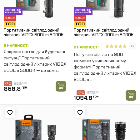
Портативний світлодіодний
Портативний світлодіодний
ліхтарик VIDEX 600Lm 5000K
ліхтарик VIDEX 900Lm 5000K
В НАЯВНОСТІ
5
В НАЯВНОСТІ
Яскраве світло для будь-якої
Потужне світло на 900
ситуації Портативний
люменів у кишеньковому
світлодіодний ліхтарик VIDEX
форматі Портативний
600Lm 5000K — це комп..
світлодіодний ліхтарик VIDEX
900Lm ..
923.4
грн
-7 %
858.8
грн
1177.2
грн
-7 %
1094.8
грн