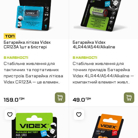
Батарейка літієва Videx
Батарейка Videx
CR123A 1шт в блістері
4LR44/A544/Alkaline
В НАЯВНОСТІ
В НАЯВНОСТІ
Стабільне живлення для
Стабільне живлення для
тактичних та портативних
точних приладів Батарейка
пристроїв Батарейка літієва
Videx 4LR44/A544/Alkaline —
Videx CR123A — це елемен..
компактний елемент живл..
159.0
грн
49.0
грн