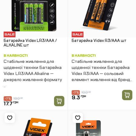
Батарейка Videx LR3/AAA /
Батарейка Videx R3/AAA шт
ALKALINE шт
В НАЯВНОСТІ
В НАЯВНОСТІ
Стабільне живлення для
Стабільне живлення для
щоденної техніки Батарейка
щоденної техніки Батарейка
Videx LR3/AAA Alkaline —
Videx R3/AAA — сольовий
джерело живлення формату
елемент живлення від бренд..
..
10.0
грн
-7 %
9.3
грн
19.0
грн
-7 %
17.7
грн