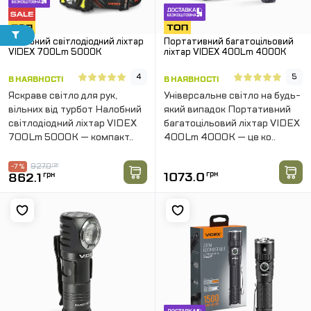
Налобний світлодіодний ліхтар
Портативний багатоцільовий
VIDEX 700Lm 5000K
ліхтар VIDEX 400Lm 4000K
4
5
В НАЯВНОСТІ
В НАЯВНОСТІ
Яскраве світло для рук,
Універсальне світло на будь-
вільних від турбот Налобний
який випадок Портативний
світлодіодний ліхтар VIDEX
багатоцільовий ліхтар VIDEX
700Lm 5000K — компакт..
400Lm 4000K — це ко..
927.0
грн
-7 %
1073.0
грн
862.1
грн