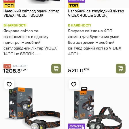
Налобний світлодіодний ліхтар
Налобний світлодіодний ліхтар
VIDEX 1400Lm 6500K
VIDEX 400Lm 5000K
В НАЯВНОСТІ
В НАЯВНОСТІ
Яскраве світло та
Яскраве світло на 400
автономність в одному
люмен для будь-яких умов
пристрої Налобний
без затримки Налобний
світлодіодний ліхтар VIDEX
світлодіодний ліхтар VIDEX
1400Lm 6500K — ..
400L..
1296.0
грн
-7 %
520.0
грн
1205.3
грн