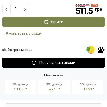
550.0
грн
-7 %
511.5
грн
Купити
Наявність в складах
від 95 грн в місяць
Покупка частинами
Оптова ціна:
10 одиниць
20 одиниць
50 одиниць
533.5
грн
522.5
грн
511.5
грн