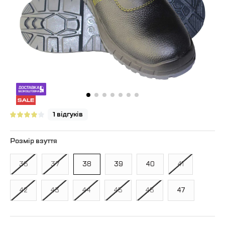
1 відгуків
Розмір взуття
36
37
38
39
40
41
42
43
44
45
46
47