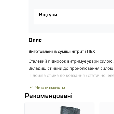
Відгуки
Опис
Виготовлені із суміші нітрит і ПВХ
Сталевий підносок витримує удари силою 2
Вкладиш стійкий до проколювання силою
Підошва стійка до ковзання і статичної ел
Підвищена стійкість до масел, мастил а 
Читати повністю
Тип S5
Рекомендовані
Відповідають вимогам норм EN20345, 203
Продукт рекомендується для: