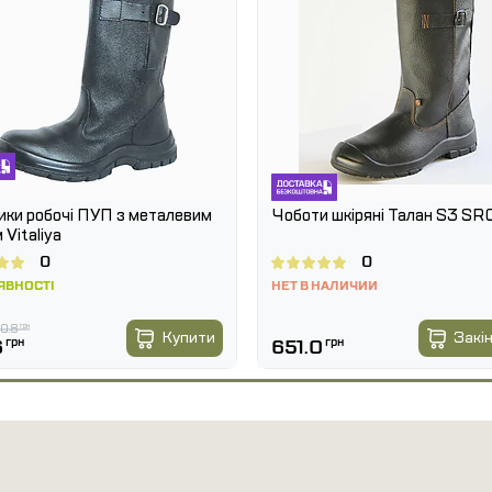
дівельні роботи)
луговування, лабораторії
ики робочі ПУП з металевим
Чоботи шкіряні Талан S3 SR
 Vitaliya
0
0
ЯВНОСТІ
НЕТ В НАЛИЧИИ
0.8
грн
Купити
Закі
6
грн
651.0
грн