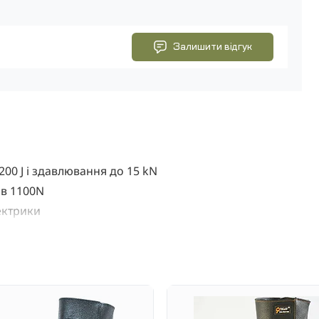
Залишити відгук
00 J і здавлювання до 15 kN
 в 1100N
ектрики
також до механічних пошкоджень
44