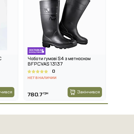
C
Чоботи гумові S4 з метноском
BFPCVAS 13137
0
НЕТ В НАЛИЧИИ
нчився
Закінчився
780.7
грн