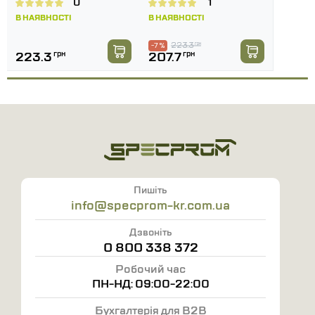
0
1
В НАЯВНОСТІ
В НАЯВНОСТІ
223.3
грн
-7 %
223.3
грн
207.7
грн
Пишіть
info@specprom-kr.com.ua
Дзвоніть
0 800 338 372
Робочий час
ПН-НД: 09:00-22:00
Бухгалтерія для B2B