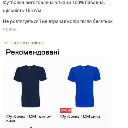
Футболка виготовлена з ткани 100% бавовна,
щільність 165 г/м
Не розтягується і не втрачає колір після багатьох
прань.
Всі футболки виробництва цієї торгової марки
Читати повністю
відповідають гігієнічним і санітарним нормам
Рекомендовані
Дуже широка колірна гамма.
Тканина чудово підходить для нанесення логотипів.
Футболка ТСМ темно-
Футболка ТСМ синя
синя