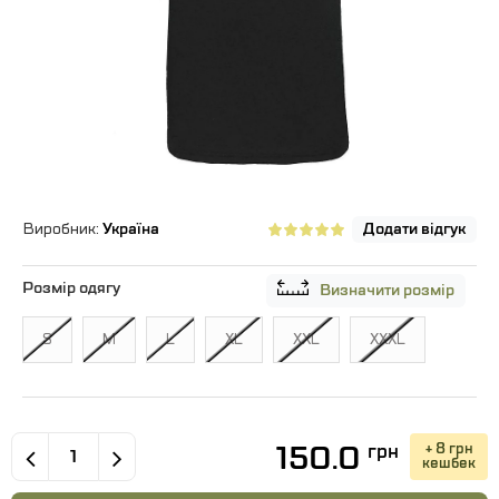
Виробник:
Україна
Додати відгук
Розмір одягу
Визначити розмір
S
M
L
XL
XXL
XXXL
150.0
+ 8 грн
грн
кешбек