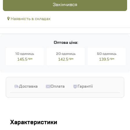
Закінчився
Наявність в складах
Оптова ціна:
10 одиниць
20 одиниць
50 одиниць
145.5
грн
142.5
грн
139.5
грн
Доставка
Оплата
Гарантії
Характеристики