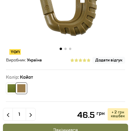
Виробник:
Україна
Додати відгук
Колір
: Койот
46.5
+ 2 грн
грн
кешбек
Закінчився