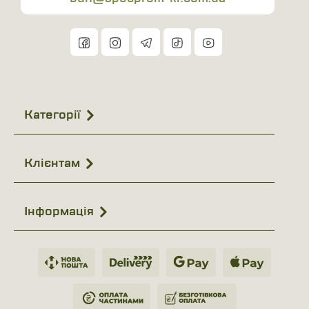
Карабін підходить для кріплення на
рюкзаку, поясі, лямках або всередині сумки
чи розвантажувальної системи.
Завдяки цьому його можна
використовувати для організації простору
як зовні, так і всередині спорядження.
Категорії
Призначення:
Виріб розроблений для кріплення
Клієнтам
додаткового спорядження, а не для
альпінізму чи високих навантажень.
Це слід враховувати при виборі способу
Інформація
застосування карабіна.
Технічні характеристики:
Виробник:
M-TAC.
Модель:
00000006672.