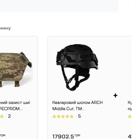
ижку.
+
ний захист шиї
Кевларовий шолом ARCH
Куртк
SPECPROM.
Middle Cut. ТМ
підст
ам
Combatant. Чорний.
2
5
грн
17902.5
грн
414