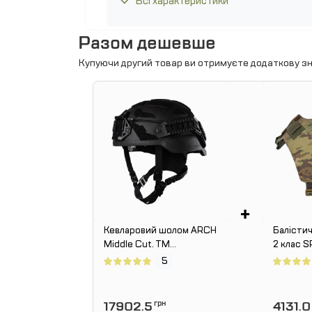
Всі характеристики
Разом дешевше
Купуючи другий товар ви отримуєте додаткову зн
+
Кевларовий шолом ARCH
Балістич
Middle Cut. ТМ
2 клас 
Combatant. Чорний.
Мультик
5
17902.5
грн
4131.0