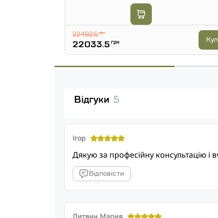
22492.5
грн
Куп
22033.5
грн
Відгуки
5
Ігор
Дякую за професійну консультацію і в
Відповісти
Литвин Мария