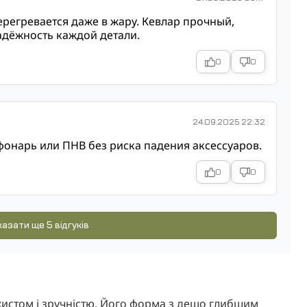
ерегревается даже в жару. Кевлар прочный,
адёжность каждой детали.
0
0
24.09.2025 22:32
онарь или ПНВ без риска падения аксессуаров.
0
0
азати ще 5 відгуків
истом і зручністю. Його форма з дещо глибшим