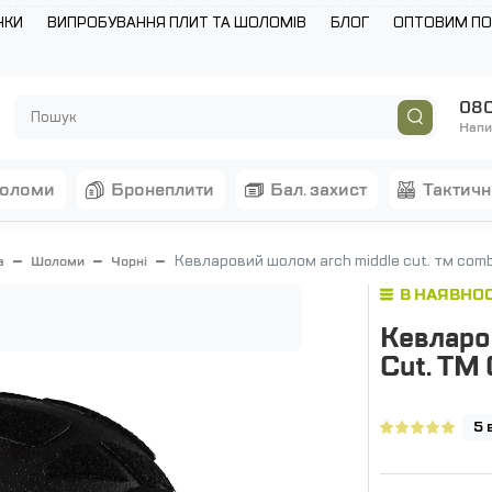
НКИ
ВИПРОБУВАННЯ ПЛИТ ТА ШОЛОМІВ
БЛОГ
ОПТОВИМ П
080
Напи
шоломи
бронеплити
бал. захист
тактич
Кевларовий шолом arch middle cut. тм comb
а
Шоломи
Чорні
В НАЯВНОС
Кевларо
Cut. ТМ 
5 