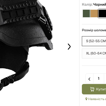
Колір
: Чорни
Розмір шолом
S (52-55 СМ
XL (60-64 С
Купи
Наявність 