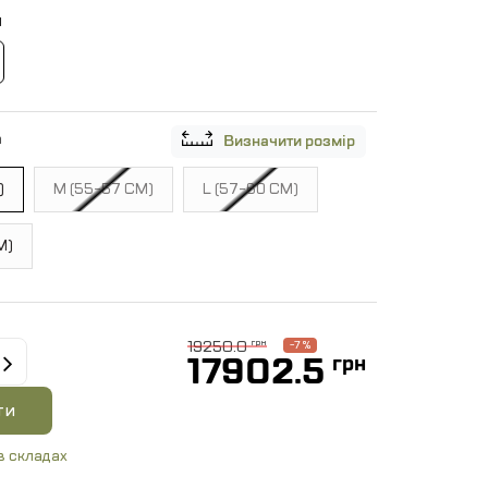
й
а
Визначити розмір
)
M (55-57 СМ)
L (57-60 СМ)
М)
19250.0
грн
-7 %
17902.5
грн
ти
в складах