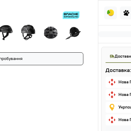
Доставк
пробування
Доставка:
Нова 
Нова 
Укрпош
Нова 