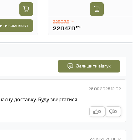
22507.5
грн
ити комплект
22047.0
грн
Залишити відгук
28.09.2025 12:02
часну доставку. Буду звертатися
0
0
27.09.2025 06:17