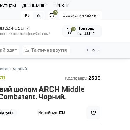
ДРОПШИПІНГ
ТРЕКІНГ
ОКУПЦЯМ
0
Особистий кабінет
Ру
Ук
0 334 058
Tоварів,
0
на
0.0
грн
шіть, або зателефонуйте нам!
ний одяг
тактичне взуття
1/2
atant. чорний.
2399
ТІ
Код товару:
вий шолом ARCH Middle
Combatant. Чорний.
відгуків
Виробник:
EU