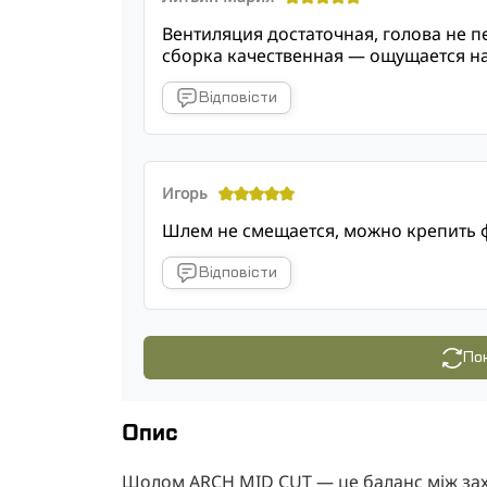
Вентиляция достаточная, голова не п
сборка качественная — ощущается н
Відповісти
Игорь
Шлем не смещается, можно крепить ф
Відповісти
Пок
Опис
Шолом ARCH MID CUT — це баланс між зах