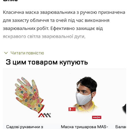
Класична маска зварювальника з ручкою призначена
для захисту обличчя та очей під час виконання
зварювальних робіт. Ефективно захищає від
яскравого світла зварювальної дуги,
ультрафіолетового та інфрачервоного
випромінювання, іскор та бризок розплавленого
Читати повністю
металу. Легка та міцна конструкція забезпечує
З цим товаром купують
зручність у роботі, а ергономічна ручка дозволяє
швидко піднімати та опускати маску в процесі
зварювання. Чорний корпус виконаний з
термостійкого матеріалу, стійкого до високих
температур та механічних пошкоджень.
ПЕРЕВАГИ:
Надійний захист зору та обличчя
Садові рукавички з
Маска тришарова MAS-
Балакл