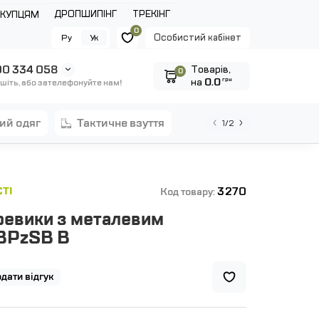
ДРОПШИПІНГ
ТРЕКІНГ
ОКУПЦЯМ
0
Особистий кабінет
Ру
Ук
0 334 058
Tоварів,
0
на
0.0
грн
шіть, або зателефонуйте нам!
ний одяг
тактичне взуття
1/2
3270
ТІ
Код товару:
ревики з металевим
BPzSB B
дати відгук