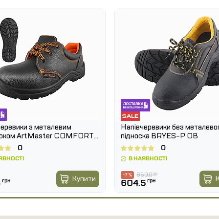
черевики з металевим
Напівчеревики без металево
соком ArtMaster COMFORT
підноска BRYES-P OB
PSB
0
0
ЯВНОСТІ
В НАЯВНОСТІ
650.0
грн
-7 %
Купити
8
грн
604.5
грн