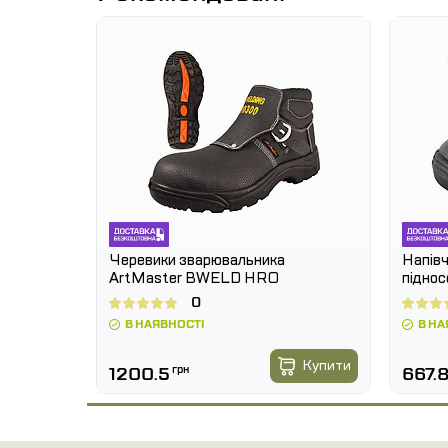
Черевики зварювальника
Напів
ArtMaster BWELD HRO
підно
SB B
0
В НАЯВНОСТІ
В НА
Купити
1200.5
грн
667.