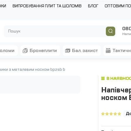
НКИ
ВИПРОБУВАННЯ ПЛИТ ТА ШОЛОМІВ
БЛОГ
ОПТОВИМ П
080
Напи
шоломи
бронеплити
бал. захист
тактич
вики з металевим носком bpzsb b
В НАЯВНОС
Напівче
носком 
До