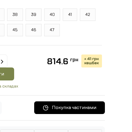
38
39
40
41
42
45
46
47
+ 41 грн
814.6
грн
кешбек
ти
в складах
Покупка частинами