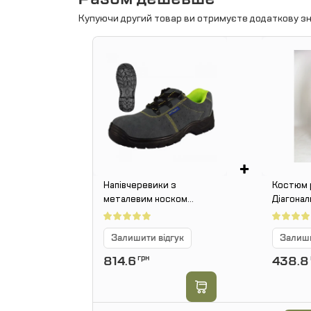
Купуючи другий товар ви отримуєте додаткову зн
+
Напівчеревики з
Костюм 
металевим носком
Діагональ
BPzSB B
світлов
смугами
Залишити відгук
Залиши
814.6
грн
438.8