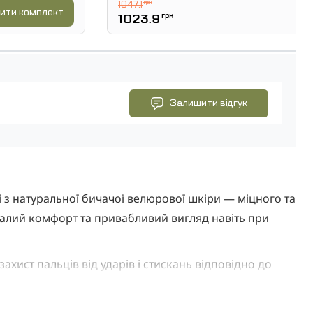
1047.1
грн
ити комплект
1023.9
грн
Залишити відгук
 з натуральної бичачої велюрової шкіри — міцного та
валий комфорт та привабливий вигляд навіть при
ахист пальців від ударів і стискань відповідно до