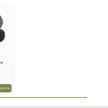
го
Купити