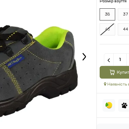
Розмір взуття
36
37
43
44
Купи
Наявність 