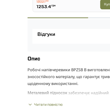
1302.1
грн
Куп
1253.4
грн
Відгуки
Опис
Робочі напівчеревики BPZSB B виготовлені
зносостійкого матеріалу, що гарантує три
щоденному використанні.
Металевий підносок
забезпечує надійний з
вимог безпеки.
Читати повністю
Підошва з двошарового поліуретану
: