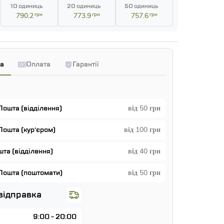
10 одиниць
20 одиниць
50 одиниць
790.2
грн
773.9
грн
757.6
грн
а
Оплата
Гарантії
Пошта (відділення)
від 50 грн
Пошта (кур'єром)
від 100 грн
та (відділення)
від 40 грн
Пошта (поштомати)
від 50 грн
відправка
9:00 - 20:00