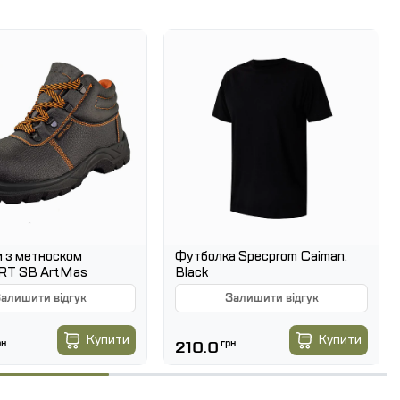
сивних середовищ,
ня,
антаження на ноги та спину.
йного матеріалу не натирає, забезпечує комфорт
учні у використанні.
ників виробництва, складів, автосервісів, логістичних
і зручність.
 з метноском
Футболка Specprom Caiman.
T SB ArtMas
Black
алишити відгук
Залишити відгук
Купити
Купити
рн
210.0
грн