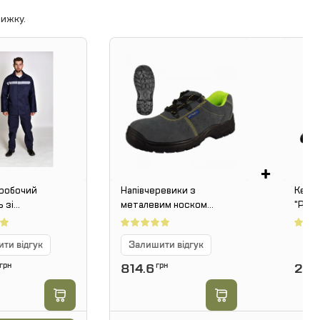
ижку.
+
робочий
Напівчеревики з
Кепка
 зі
металевим носком
"Puni
ідбиваючими
BPzSB B
Black
ти відгук
Залишити відгук
грн
814.6
грн
209