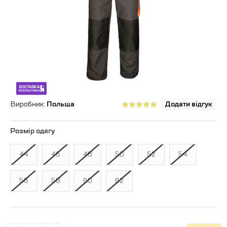
Виробник:
Польща
Додати відгук
Розмір одягу
44
46
48
50
52
54
56
58
60
62