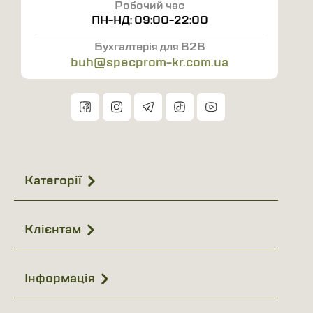
Робочий час
Манжети для ніг посилені міцним матеріалом
ПН-НД: 09:00-22:00
для полегшення чищення.
Бухгалтерія для B2B
buh@specprom-kr.com.ua
Розмір: 46-60
Технічні характеристики: Призначення: Загальні
роботи Стать: Чоловіча Сезон: 4 сезони Колір: Сірий з
оранжевими та чорними вставками Виробник:
ART.MAS Країна виробник: Польща Сертифікат CE Cat.
I, PN-EN ISO 13688:2013
Категорії
Клієнтам
Інформація