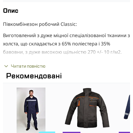
Опис
Півкомбінезон робочий Classic:
Виготовлений з дуже міцної спеціалізованої тканини з
холста, що складається з 65% поліестера і 35%
бавовни, з дуже високою щільністю 270 +/- 10 г/м2.
Переваги:
Читати повністю
Рекомендовані
Професійне шиття і естетика виконання.
Тройні шви.
Багатоцільові посилання, додатково посилюють
місця, особливо схильні до розриву.
10 кишень, з них дві ззаду, включаючи 5 з
клапанами на липучках, додаткова посилена
кишеня для лінійки.
Світловідбиваючі елементи на спині та передній