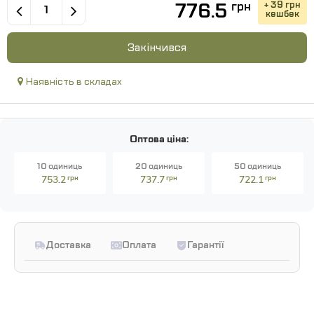
776.5
+ 39 грн
грн
кешбек
Закінчився
Наявність в складах
Оптова ціна:
10 одиниць
20 одиниць
50 одиниць
753.2
грн
737.7
грн
722.1
грн
Доставка
Оплата
Гарантії