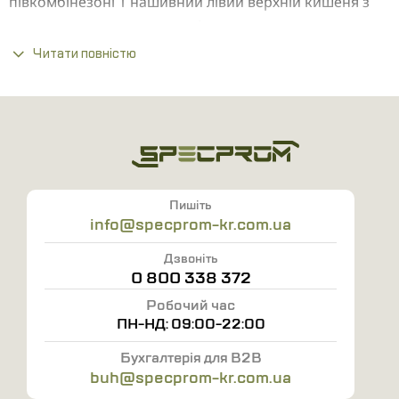
півкомбінезоні 1 нашивний лівий верхній кишеня з
клапаном на липучці. Два бічних нашивних кишені.
Читати повністю
Основна тканина: Оксфорд (Поліестер - 100%).
Підкладка: 100% поліестер.
Утеплювач: синтепон, 150 г/м².
Колір: темно-синій.
ГОСТ 29335-92
Пишіть
info@specprom-kr.com.ua
Дзвоніть
0 800 338 372
Робочий час
ПН-НД: 09:00-22:00
Бухгалтерія для B2B
buh@specprom-kr.com.ua