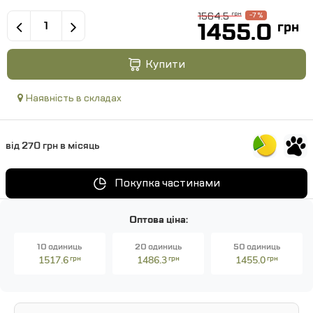
1564.5
грн
-7 %
1455.0
грн
Купити
Наявність в складах
від 270 грн в місяць
Покупка частинами
Оптова ціна:
10 одиниць
20 одиниць
50 одиниць
1517.6
грн
1486.3
грн
1455.0
грн