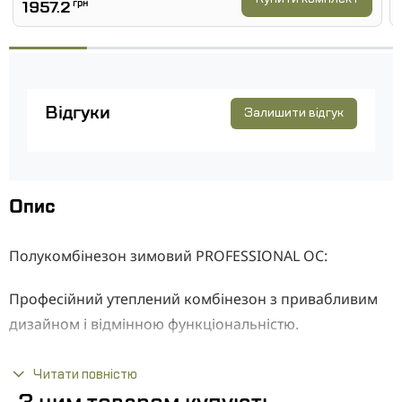
1957.2
грн
Відгуки
Залишити відгук
Опис
Полукомбінезон зимовий PROFESSIONAL OC:
Професійний утеплений комбінезон з привабливим
дизайном і відмінною функціональністю.
Виготовлений з дуже міцного спеціалізованого
тканини, 65% поліестеру і 35% бавовни, з дуже
Читати повністю
2
високою щільністю 280 +/- 10 грам/м
і міцною,