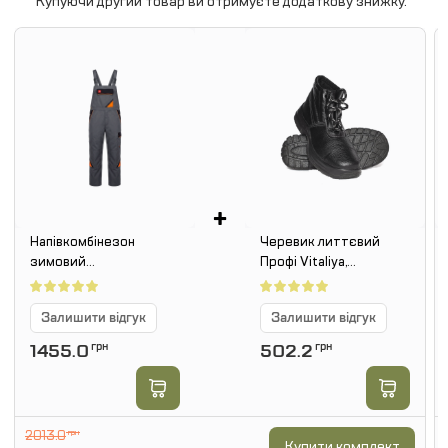
Купуючи другий товар ви отримуєте додаткову знижку.
+
Напівкомбінезон
Черевик литтєвий
зимовий
Профі Vitaliya,
PROFESSIONAL OC
утеплений,
металепідносок
Залишити відгук
Залишити відгук
1455.0
грн
502.2
грн
2013.0
грн
Купити комплект