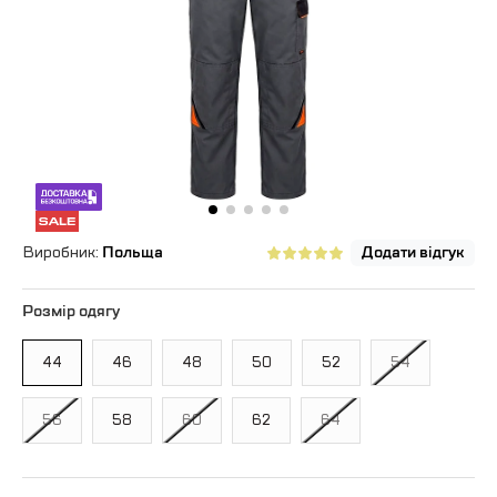
Виробник:
Польща
Додати відгук
Розмір одягу
44
46
48
50
52
54
56
58
60
62
64