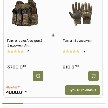
+
Плитоноска Ares gen.2.
Тактичні рукавички
3 підсумки АК.
Мультикам.
3
3
3790.0
грн
210.6
грн
4024.0
грн
Купити комплект
4000.6
грн