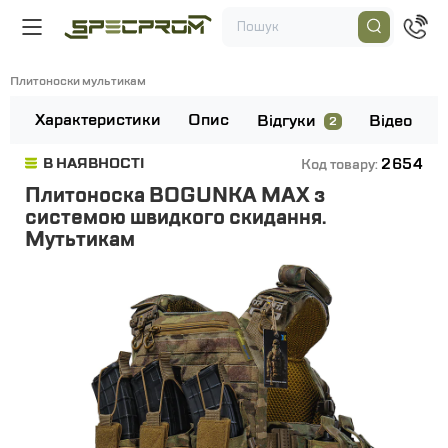
Плитоноски мультикам
Характеристики
Опис
Відгуки
Відео
2
2654
В НАЯВНОСТІ
Код товару:
Плитоноска BOGUNKA MAX з
системою швидкого скидання.
Мутьтикам