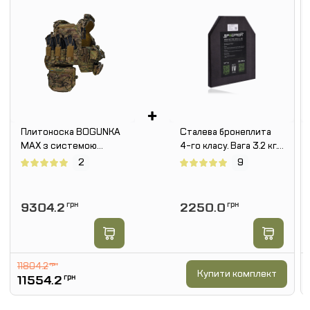
+
Плитоноска BOGUNKA
Сталева бронеплита
MAX з системою
4-го класу. Вага 3.2 кг.
швидкого скидання.
Розмір 25 на 30 см.
2
9
Мутьтикам
9304.2
грн
2250.0
грн
11804.2
грн
Купити комплект
11554.2
грн