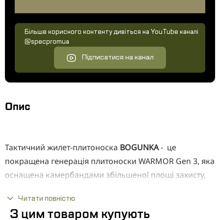
Більше корисного контенту дивіться на YouTube каналі
@specpromua
Підписатися на канал
Опис
Тактичний жилет-плитоноска
BOGUNKA
- це
покращена генерація плитоноски WARMOR Gen 3, яка
оснащена камербандами збільшеної площі захисту,
штурмовим рюкзаком об’ємом 5 літрів і кріпленням
Читати повністю
під шолом. Плитоноска оснащена посиленою
З цим товаром купують
системою Laser Cut MOLLE по всьому периметру і 4-