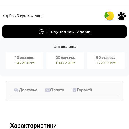
від 2576 грн в місяць
Покупка частинами
Оптова ціна:
10 одиниць
20 одиниць
50 одиниць
14220.8
грн
13472.4
грн
12723.9
грн
Доставка
Оплата
Гарантії
Характеристики