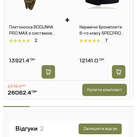
+
Плитоноска BOGUNKA
Керамічні бронеплити
PRO MAX з системою
6-го класу SPECPROM.
швидкого скидання.
Вага 2,8кг. Розмір 25 на
2
7
Мутьтикам
30 см. Комплект - 2 шт
13921.4
грн
12141.0
грн
27411.4
грн
Купити комплект
26062.4
грн
Відгуки
2
Залишити відгук