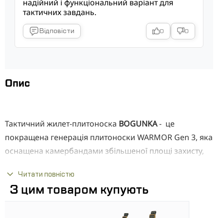
надійний і функціональний варіант для
тактичних завдань.
Відповісти
0
0
Опис
Тактичний жилет-плитоноска
BOGUNKA
- це
покращена генерація плитоноски WARMOR Gen 3, яка
оснащена камербандами збільшеної площі захисту,
штурмовим рюкзаком об’ємом 5 літрів і кріпленням
Читати повністю
під шолом. Плитоноска оснащена посиленою
З цим товаром купують
системою Laser Cut MOLLE по всьому периметру і 4-
ма системами швидкого скидання на оригінальній