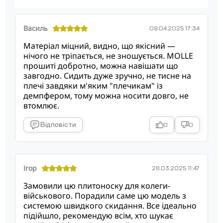
Василь
09.04.2025 17:34
Матеріал міцний, видно, що якісний —
нічого не тріпається, не зношується. MOLLE
прошиті добротно, можна навішати що
завгодно. Сидить дуже зручно, не тисне на
плечі завдяки м'яким "плечикам" із
демпфером, тому можна носити довго, не
втомлює.
Відповісти
0
0
Ігор
28.03.2025 11:47
Замовили цю плитоноску для колеги-
військового. Порадили саме цю модель з
системою швидкого скидання. Все ідеально
підійшло, рекомендую всім, хто шукає