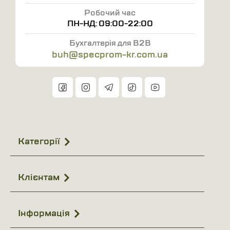
Робочий час
плитоноску під різні антропометричні
ПН-НД: 09:00-22:00
параметри користувачів, роблячи її зручною
для людей з різним зростом і статурою. Ці
Бухгалтерія для B2B
buh@specprom-kr.com.ua
кріплення дозволяють позиціонувати і
налаштовувати положення плити по висоті.
Комфортні плечики оснащені демпферним
матеріалом висотою 8 мм та пружним
пластиком, що рівномірно розподіляє вагу
бронежилета, запобігаючи виникненню
Категорії
заломів і дискомфорту в зоні плечей. На
плечиках передбачені Laser Cut MOLLE панелі
для кріплення додаткових модулів захисту
Клієнтам
плечей і підсумків.
Суцільний MOLLE-інтерфейс оснащений
Інформація
посиленою стропою і ретельно прошитий
армованою тинкою, що забезпечує надійну