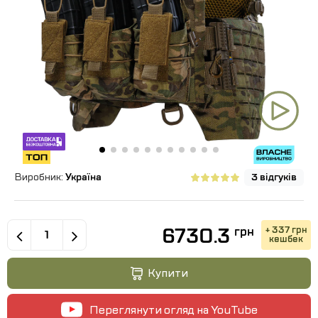
Виробник:
Україна
3 відгуків
6730.3
+ 337 грн
грн
кешбек
Купити
Переглянути огляд на YouTube