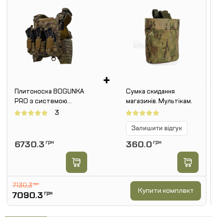
+
Плитоноска BOGUNKA
Сумка скидання
PRO з системою
магазинів. Мультікам.
швидкого скидання. 3
3
підсумки під АК +
Залишити відгук
турнікет. Мутьтикам
6730.3
грн
360.0
грн
7130.3
грн
Купити комплект
7090.3
грн