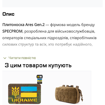
Опис
Плитоноска Ares Gen.2
— фірмова модель бренду
SPECPROM
, розроблена для військовослужбовців,
операторів спеціальних підрозділів, співробітників
силових структур та всіх, хто потребує надійного,
ергономічного й функціонального спорядження.
Конструкція створена з урахуванням сучасного
Читати повністю
бойового досвіду та забезпечує оптимальний баланс
З цим товаром купують
між захистом, мобільністю й комфортом під час
виконання бойових, тактичних і тренувальних
завдань.
Основу виробу складає оригінальна тканина
Cordura® 1000D
, яка відзначається високою стійкістю