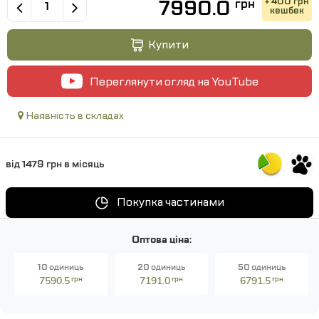
7990.0
+ 400 грн
грн
кешбек
Купити
Переглянути огляд на YouTube
Наявність в складах
від 1479 грн в місяць
Покупка частинами
Оптова ціна:
10 одиниць
20 одиниць
50 одиниць
7590.5
грн
7191.0
грн
6791.5
грн