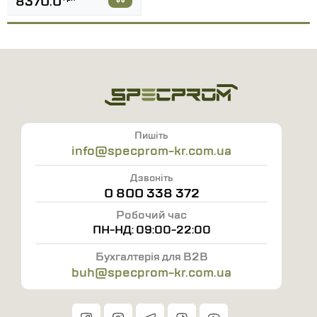
8370.0
(8 мм), фіксація Velcro
Підкладка:
зносостійка тактична сітка для
вентиляції
Шви:
армовані нейлоновими нитками TYTAN,
посилені зигзагоподібною строчкою
Фурнітура:
липучка Velcro Alfatex (Бельгія), міцні
поліамідні стропи та паракорд
Пишіть
Додатково:
info@specprom-kr.com.ua
евакуаційна ручка, нагрудна
водовідштовхувальна кишеня YKK
Дзвоніть
0 800 338 372
Робочий час
ПН-НД: 09:00-22:00
Бухгалтерія для B2B
buh@specprom-kr.com.ua