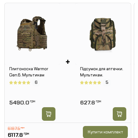
+
Плитоноска Warmor
Підсумок для аптечки.
Gen.6. Мультикам
Мультикам.
6
5
5490.0
грн
627.8
грн
6187.5
грн
Купити комплект
6117.8
грн